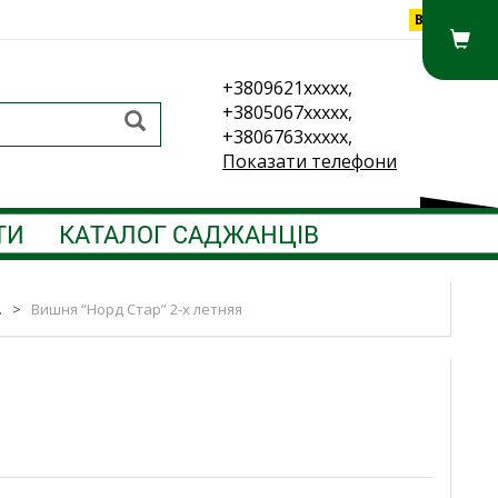
Вхід
+3809621xxxxx,
+3805067xxxxx,
+3806763xxxxx,
Показати телефони
ТИ
КАТАЛОГ САДЖАНЦІВ
.
>
Вишня “Норд Стар” 2-х летняя