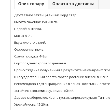
Опис товару
Оплата та доставка
Двухлетние саженцы вишни Норд Стар.
Высота саженца: 150-200 см.
Подвой: антипка.
Масса: 5-7г.
Вкус: кисло-сладкий.
Созревание: июль.
Схема посадки: 4×2м.
Сорт позднего срока созревания.
Происхождение полученный в результате межвидовых скре
В Государственный реестр сортов растений внесен в 1995г.
Рекомендован для выращивания в зонах Полесья и Лесост
Устойчив к кокомикозу. Зимостойкий.
Дерево слаборослое. Крона густая, широкоокруглая. Тип п
Урожайность: 15-20 кг.