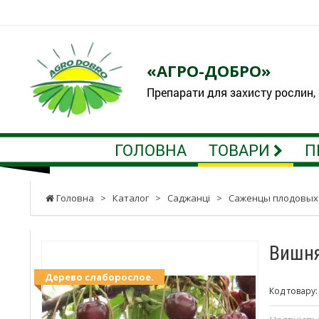
«АГРО-ДОБРО»
Препарати для захисту рослин,
ГОЛОВНА
ТОВАРИ
П
Головна
>
Каталог
>
Саджанці
>
Саженцы плодовых
Вишня
Дерево слаборослое.
Код товару