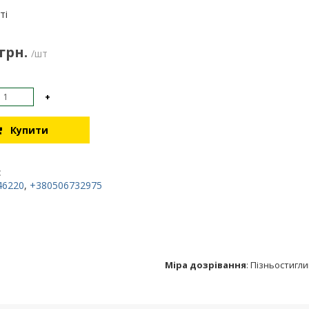
:
ті
 грн.
/шт
+
Купити
:
46220
,
+380506732975
Міра дозрівання
:
Пізньостигли