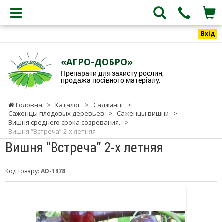
Вхід
«АГРО-ДОБРО»
Препарати для захисту рослин,
продажа посівного матеріалу.
Головна
>
Каталог
>
Саджанці
>
Саженцы плодовых деревьев
>
Саженцы вишни
>
Вишня среднего срока созревания.
>
Вишня “Встреча” 2-х летняя
Вишня “Встреча” 2-х летняя
Код товару:
AD-1878