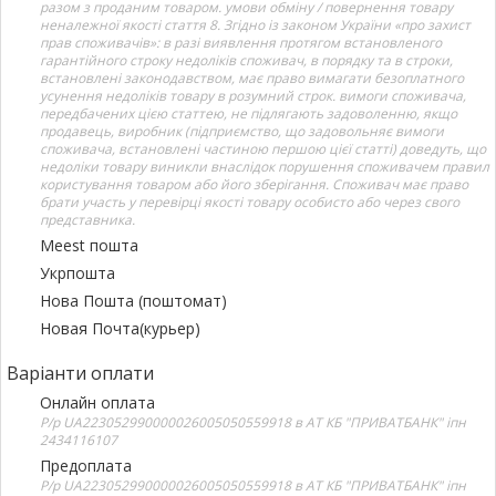
разом з проданим товаром. умови обміну / повернення товару
неналежної якості стаття 8. Згідно із законом України «про захист
прав споживачів»: в разі виявлення протягом встановленого
гарантійного строку недоліків споживач, в порядку та в строки,
встановлені законодавством, має право вимагати безоплатного
усунення недоліків товару в розумний строк. вимоги споживача,
передбачених цією статтею, не підлягають задоволенню, якщо
продавець, виробник (підприємство, що задовольняє вимоги
споживача, встановлені частиною першою цієї статті) доведуть, що
недоліки товару виникли внаслідок порушення споживачем правил
користування товаром або його зберігання. Споживач має право
брати участь у перевірці якості товару особисто або через свого
представника.
Meest пошта
Укрпошта
Нова Пошта (поштомат)
Новая Почта(курьер)
Варіанти оплати
Онлайн оплата
Р/р UA223052990000026005050559918 в АТ КБ "ПРИВАТБАНК" іпн
2434116107
Предоплата
Р/р UA223052990000026005050559918 в АТ КБ "ПРИВАТБАНК" іпн