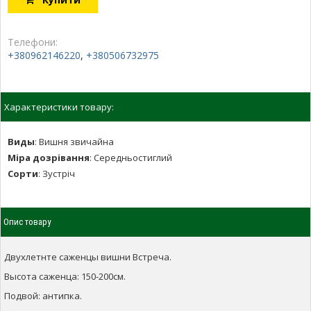
Телефони:
+380962146220
,
+380506732975
Характеристики товару:
Виды
:
Вишня звичайна
Міра дозрівання
:
Середньостиглий
Сорти
:
Зустріч
Опис товару
Двухлетнте саженцы вишни Встреча.
Высота саженца: 150-200см.
Подвой: антипка.