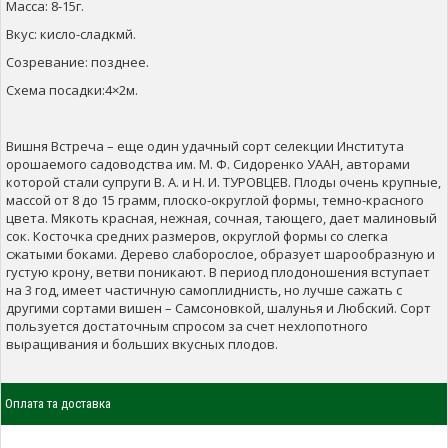
Масса: 8-15г.
Вкус: кисло-сладкмй.
Созревание: позднее.
Схема посадки:4×2м.
Вишня Встреча – еще один удачный сорт селекции Института
орошаемого садоводства им. М. Ф. Сидоренко УААН, авторами
которой стали супруги В. А. и Н. И. ТУРОВЦЕВ. Плоды очень крупные,
массой от 8 до 15 грамм, плоско-округлой формы, темно-красного
цвета. Мякоть красная, нежная, сочная, тающего, дает малиновый
сок. Косточка средних размеров, округлой формы со слегка
сжатыми боками. Дерево слаборослое, образует шарообразную и
густую крону, ветви поникают. В период плодоношения вступает
на 3 год, имеет частичную самоплиднисть, но лучше сажать с
другими сортами вишен – Самсоновкой, шалунья и Любский. Сорт
пользуется достаточным спросом за счет нехлопотного
выращивания и больших вкусных плодов.
Оплата та доставка