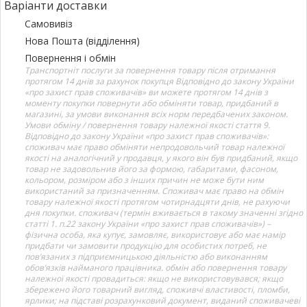
Варіанти доставки
Самовивіз
Нова Пошта (відділення)
Повернення і обмін
Транспортніт послуги за повернення товару після отримання
протягом 14 днів за рахунок покупця Відповідно до закону України
«про захист прав споживачів» ви можете протягом 14 днів з
моменту покупки повернути або обміняти товар, придбаний в
магазині, за умови виконання всіх норм передбачених законом.
Умови обміну / повернення товару належної якості стаття 9.
Відповідно до закону України «про захист прав споживачів»:
споживач має право обміняти непродовольчий товар належної
якості на аналогічний у продавця, у якого він був придбаний, якщо
товар не задовольнив його за формою, габаритами, фасоном,
кольором, розміром або з інших причин не може бути ним
використаний за призначенням. Споживач має право на обмін
товару належної якості протягом чотирнадцяти днів, не рахуючи
дня покупки. споживач (термін вживається в такому значенні згідно
статті 1. п.22 закону України «про захист прав споживачів») –
фізична особа, яка купує, замовляє, використовує або має намір
придбати чи замовити продукцію для особистих потреб, не
пов’язаних з підприємницькою діяльністю або виконанням
обов’язків найманого працівника. обмін або повернення товару
належної якості провадиться: якщо не використовувався; якщо
збережено його товарний вигляд, споживчі властивості, пломби,
ярлики; на підставі розрахунковий документ, виданий споживачеві