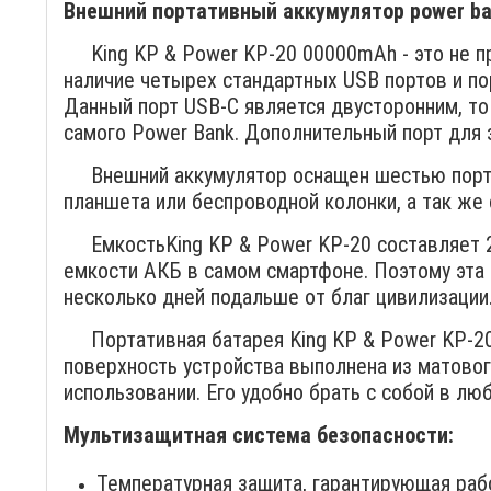
Внешний портативный аккумулятор power ba
King KP & Power KP-20 00000mAh - это не про
наличие четырех стандартных USB портов и по
Данный порт USB-C является двусторонним, то
самого Power Bank. Дополнительный порт для 
Внешний аккумулятор оснащен шестью портами
планшета или беспроводной колонки, а так же
ЕмкостьKing KP & Power KP-20 составляет 20
емкости АКБ в самом смартфоне. Поэтому эта
несколько дней подальше от благ цивилизации
Портативная батарея King KP & Power KP-20
поверхность устройства выполнена из матового
использовании. Его удобно брать с собой в лю
Мультизащитная система безопасности:
Температурная защита, гарантирующая раб