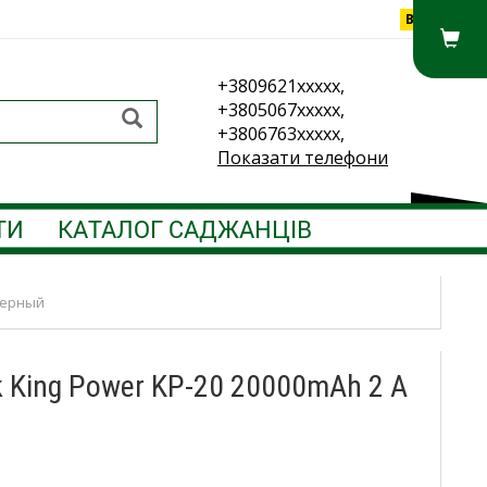
Вхід
+3809621xxxxx,
+3805067xxxxx,
+3806763xxxxx,
Показати телефони
ТИ
КАТАЛОГ САДЖАНЦІВ
Черный
 King Power KP-20 20000mAh 2 A