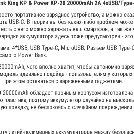
nk King KP & Power KP-20 20000mAh 2A 4xUSB/Type
сто портативное зарядное устройство, а можно сказа
рта USB-C. В теории вы без каких-либо проблем мож
 есть с него можно заряжать ваш смартфон, а так же
зарядки аккумулятора здесь тоже предусмотрен - эт
: 4*USB, USB Type-C, MicroUSB. Разъем USB Type-C
 самого Power Bank.
000mAh, чего вполне хватит, чтобы автономно заряж
 модель идеально подойдет пользователям у которых
. При этом оставаться с заряженными гаджетами.
 20000mAh обладает прочным корпусом изготовлена 
 пластика, поэтому аккумулятор случайно не выскольз
бую поездку, не беспокоясь о случайном повреждении
оту литий-полимерных аккумуляторов между безопас