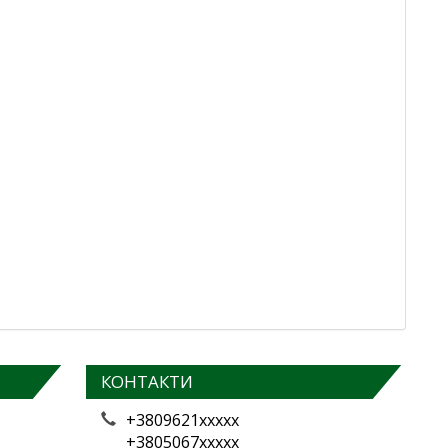
КОНТАКТИ
+3809621xxxxx
+3805067xxxxx