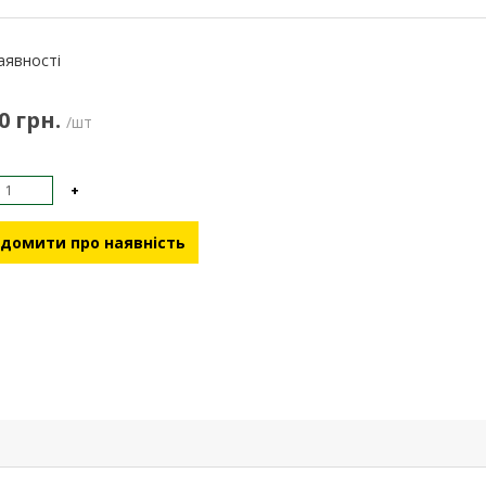
:
аявності
0 грн.
/шт
+
домити про наявність