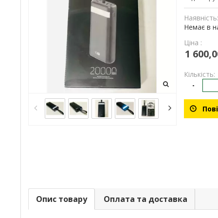
Наявність
Немає в н
Ціна :
1 600,0
Кількість:
-
Пові
Опис товару
Оплата та доставка