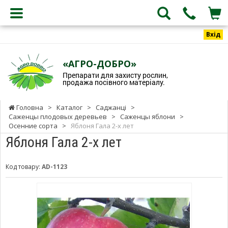
Вхід
«АГРО-ДОБРО»
Препарати для захисту рослин,
продажа посівного матеріалу.
Головна
>
Каталог
>
Саджанці
>
Саженцы плодовых деревьев
>
Саженцы яблони
>
Осенние сорта
>
Яблоня Гала 2-х лет
Яблоня Гала 2-х лет
Код товару:
AD-1123