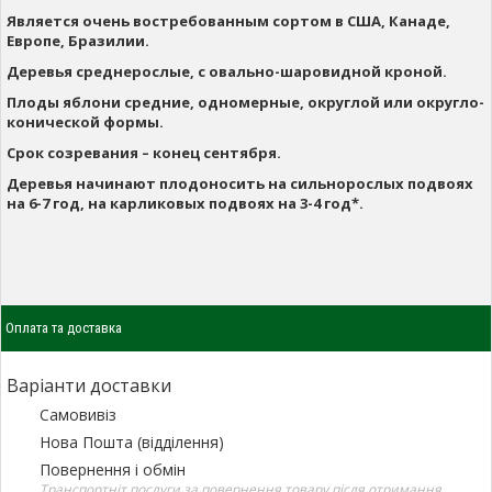
Является очень востребованным сортом в США, Канаде,
Европе, Бразилии.
Деревья среднерослые, с овально-шаровидной кроной.
Плоды яблони средние, одномерные, округлой или округло-
конической формы.
Срок созревания – конец сентября.
Деревья начинают плодоносить на сильнорослых подвоях
на 6-7 год, на карликовых подвоях на 3-4 год*.
Оплата та доставка
Варіанти доставки
Самовивіз
Нова Пошта (відділення)
Повернення і обмін
Транспортніт послуги за повернення товару після отримання