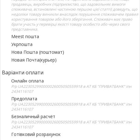
продавець, виробник (підприємство, що задовольняє вимоги
споживача, встановлені частиною першою цієї статті) доведуть, що
недоліки товару виникли внаслідок порушення споживачем правил
користування товаром або його зберігання. Споживач має право
брати участь у перевірці якості товару особисто або через свого
представника.
Meest пошта
Укрпошта
Нова Пошта (поштомат)
Новая Почта(курьер)
Варіанти оплати
Онлайн оплата
Р/р UA223052990000026005050559918 в АТ КБ "ПРИВАТБАНК" іпн
2434116107
Предоплата
Р/р UA223052990000026005050559918 в АТ КБ "ПРИВАТБАНК" іпн
2434116107
Безналичный расчёт
Р/р UA223052990000026005050559918 в АТ КБ "ПРИВАТБАНК" іпн
2434116107
Готівковий розрахунок