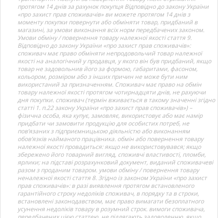
протягом 14 днів за рахунок покупця Відповідно до закону України
«про захист прав споживачів» ви можете протягом 14 днів з
моменту покупки повернути або обміняти товар, придбаний в
магазині, за умови виконання всіх норм передбачених законом.
Умови обміну / повернення товару належної якості стаття 9.
Відповідно до закону України «про захист прав споживачів»:
споживач має право обміняти непродовольчий товар належної
якості на аналогічний у продавця, у якого він був придбаний, якщо
товар не задовольнив його за формою, габаритами, фасоном,
кольором, розміром або з інших причин не може бути ним
використаний за призначенням. Споживач має право на обмін
товару належної якості протягом чотирнадцяти днів, не рахуючи
дня покупки. споживач (термін вживається в такому значенні згідно
статті 1. п.22 закону України «про захист прав споживачів») –
фізична особа, яка купує, замовляє, використовує або має намір
придбати чи замовити продукцію для особистих потреб, не
пов’язаних з підприємницькою діяльністю або виконанням
обов’язків найманого працівника. обмін або повернення товару
належної якості провадиться: якщо не використовувався; якщо
збережено його товарний вигляд, споживчі властивості, пломби,
ярлики; на підставі розрахунковий документ, виданий споживачеві
разом з проданим товаром. умови обміну / повернення товару
неналежної якості стаття 8. Згідно із законом України «про захист
прав споживачів»: в разі виявлення протягом встановленого
гарантійного строку недоліків споживач, в порядку та в строки,
встановлені законодавством, має право вимагати безоплатного
усунення недоліків товару в розумний строк. вимоги споживача,
передбачених цією статтею, не підлягають задоволенню, якщо