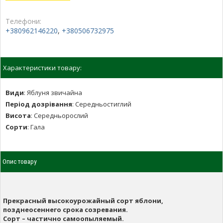
Телефони:
+380962146220
,
+380506732975
Характеристики товару:
Види
:
Яблуня звичайна
Період дозрівання
:
Середньостиглий
Висота
:
Середньорослий
Сорти
:
Гала
Опис товару
Прекрасный высокоурожайный сорт яблони,
позднеосеннего срока созревания.
Сорт – частично самоопыляемый.