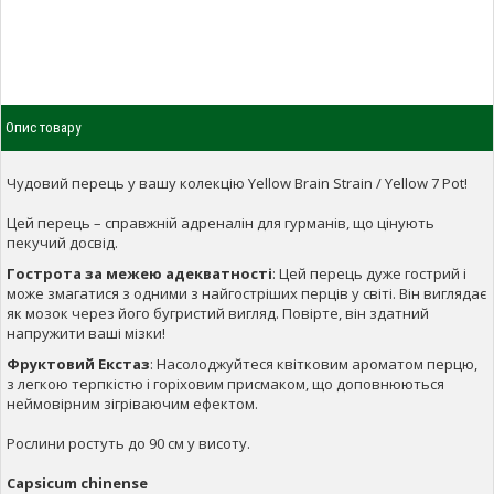
Опис товару
Чудовий перець у вашу колекцію Yellow Brain Strain / Yellow 7 Pot!
Цей перець – справжній адреналін для гурманів, що цінують
пекучий досвід.
Гострота за межею адекватності
: Цей перець дуже гострий і
може змагатися з одними з найгостріших перців у світі. Він виглядає
як мозок через його бугристий вигляд. Повірте, він здатний
напружити ваші мізки!
Фруктовий Екстаз
: Насолоджуйтеся квітковим ароматом перцю,
з легкою терпкістю і горіховим присмаком, що доповнюються
неймовірним зігріваючим ефектом.
Рослини ростуть до 90 см у висоту.
Capsicum chinense