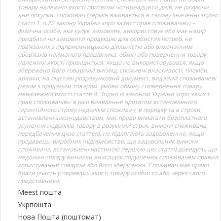
товару належної якості протягом чотирнадцяти днів, не рахуючи
дня покупки. споживач (термін вживається в такому значенні згідно
статті 1. п.22 закону України «про захист прав споживачів») –
фізична особа, яка купує, замовляє, використовує або має намір
придбати чи замовити продукцію для особистих потреб, не
пов’язаних з підприємницькою діяльністю або виконанням
обов’язків найманого працівника. обмін або повернення товару
належної якості провадиться: якщо не використовувався; якщо
збережено його товарний вигляд, споживчі властивості, пломби,
ярлики; на підставі розрахунковий документ, виданий споживачеві
разом з проданим товаром. умови обміну / повернення товару
неналежної якості стаття 8. Згідно із законом України «про захист
прав споживачів»: в разі виявлення протягом встановленого
гарантійного строку недоліків споживач, в порядку та в строки,
встановлені законодавством, має право вимагати безоплатного
усунення недоліків товару в розумний строк. вимоги споживача,
передбачених цією статтею, не підлягають задоволенню, якщо
продавець, виробник (підприємство, що задовольняє вимоги
споживача, встановлені частиною першою цієї статті) доведуть, що
недоліки товару виникли внаслідок порушення споживачем правил
користування товаром або його зберігання. Споживач має право
брати участь у перевірці якості товару особисто або через свого
представника.
Meest пошта
Укрпошта
Нова Пошта (поштомат)