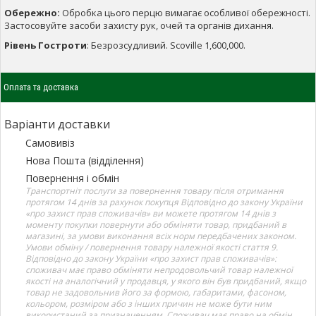
Обережно:
Обробка цього перцю вимагає особливої обережності.
Застосовуйте засоби захисту рук, очей та органів дихання.
Рівень Гостроти
: Безрозсудливий. Scoville 1,600,000.
Оплата та доставка
Варіанти доставки
Самовивіз
Нова Пошта (відділення)
Повернення і обмін
Транспортніт послуги за повернення товару після отримання
протягом 14 днів за рахунок покупця Відповідно до закону України
«про захист прав споживачів» ви можете протягом 14 днів з
моменту покупки повернути або обміняти товар, придбаний в
магазині, за умови виконання всіх норм передбачених законом.
Умови обміну / повернення товару належної якості стаття 9.
Відповідно до закону України «про захист прав споживачів»:
споживач має право обміняти непродовольчий товар належної
якості на аналогічний у продавця, у якого він був придбаний, якщо
товар не задовольнив його за формою, габаритами, фасоном,
кольором, розміром або з інших причин не може бути ним
використаний за призначенням. Споживач має право на обмін