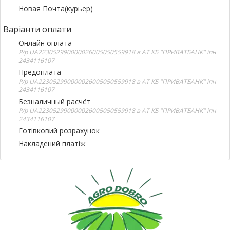
Новая Почта(курьер)
Варіанти оплати
Онлайн оплата
Р/р UA223052990000026005050559918 в АТ КБ "ПРИВАТБАНК" іпн
2434116107
Предоплата
Р/р UA223052990000026005050559918 в АТ КБ "ПРИВАТБАНК" іпн
2434116107
Безналичный расчёт
Р/р UA223052990000026005050559918 в АТ КБ "ПРИВАТБАНК" іпн
2434116107
Готівковий розрахунок
Накладений платіж