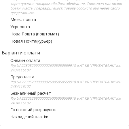
користування товаром або його зберігання. Споживач має право
брати участь у перевірці якості товару особисто або через свого
представника.
Meest пошта
Укрпошта
Нова Пошта (поштомат)
Новая Почта(курьер)
Варіанти оплати
Онлайн оплата
Р/р UA223052990000026005050559918 в АТ КБ "ПРИВАТБАНК" іпн
2434116107
Предоплата
Р/р UA223052990000026005050559918 в АТ КБ "ПРИВАТБАНК" іпн
2434116107
Безналичный расчёт
Р/р UA223052990000026005050559918 в АТ КБ "ПРИВАТБАНК" іпн
2434116107
Готівковий розрахунок
Накладений платіж