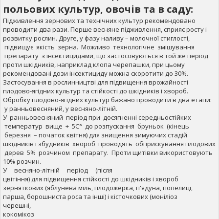
польових культур, овочів та в саду:
Підживлення зернових та технічних культур рекомендовано
проводити два рази. Перше весняне підживлення, сприяє росту і
розвитку рослин. Друге, у фазу наливу – молочної стиглості,
підвищує якість зерна. Можливо технологічне змішування
препарату з інсектицидами, що застосовуються в той же період
проти шкідників, наприклад клопа черепашки, при цьому
рекомендовані дози інсектициду можна скоротити до 30%.
Застосування в рослинництві для підвищення врожайності
плодово-ягідних культур та стійкості до шкідників і хвороб.
Обробку плодово-ягідних культур бажано проводити в два етапи:
у ранньовесняний, у весняно-літній.
У ранньовесняний період при досягненні середньостійких
температур вище + 5С° до розпускання бруньок (кінець
березня – початок квітня) для знищення зимуючих стадій
шкідників і збудників хвороб проводять обприскування плодових
дерев 5% розчином препарату. Проти щитівки використовують
10% розчин.
У весняно-літній період (після
цвітіння) для підвищення стійкості до шкідників і хвороб
зерняткових (яблунева міль, плодожерка, п'ядуна, попелиці,
парша, борошниста роса та інші) і кісточкових (моніліоз
черешні,
кокомікоз