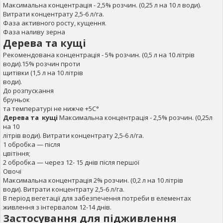
Максимальна концентрація - 2,5% розчин. (0,25 л на 10 л води).
Витрати концентрату 2,5-6 л/га.
Фаза активного росту, кущення.
Фаза наливу зерна
Дерева та кущі
Рекомендована концентрація - 5% розчин. (0,5 л на 10 літрів
води).15% розчин проти
щитівки (1,5 л на 10 літрів
води).
До розпускання
бруньок
та температурі не нижче +5С°
Дерева та кущі
Максимальна концентрація - 2,5% розчин. (0,25л
на 10
літрів води). Витрати концентрату 2,5-6 л/га.
1 обробка — після
цвітіння;
2 обробка — через 12- 15 днів після першої
Овочі
Максимальна концентрація 2% розчин. (0,2 л на 10 літрів
води). Витрати концентрату 2,5-6 л/га.
В період вегетації для забезпечення потреби в елементах
живлення з інтервалом 12-14 днів.
Застосування для підживлення