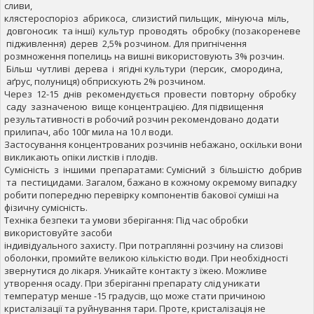
сливи,
клястероспоріоз абрикоса, слизистий пильщик, мінуюча міль,
довгоносик та інші) культур проводять обробку (позакореневе
підживлення) дерев 2,5% розчином. Для пригнічення
розмноження попелиць на вишні використовують 3% розчин.
Більш чутливі дерева і ягідні культури (персик, смородина,
аґрус, полуниця) обприскують 2% розчином.
Через 12-15 днів рекомендується провести повторну обробку
саду зазначеною вище концентрацією. Для підвищення
результативності в робочий розчин рекомендовано додати
прилипач, або 100г мила на 10 л води.
Застосування концентрованих розчинів небажано, оскільки вони
викликають опіки листків і плодів.
Сумісність з іншими препаратами: Сумісний з більшістю добрив
та пестицидами. Загалом, бажано в кожному окремому випадку
робити попередню перевірку компонентів бакової суміші на
фізичну сумісність.
Техніка безпеки та умови зберігання: Під час обробки
використовуйте засоби
індивідуального захисту. При потраплянні розчину на слизові
оболонки, промийте великою кількістю води. При необхідності
звернутися до лікаря. Уникайте контакту з їжею. Можливе
утворення осаду. При зберіганні препарату слід уникати
температур менше -15 градусів, що може стати причиною
кристалізації та руйнування тари. Проте, кристалізація не