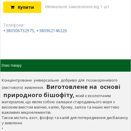
Мінімальне замовлення від 1 шт
Купити
Телефони:
+380506732975
,
+380962146220
Опис товару
Концентроване універсальне добриво для позакореневого
Виготовлене на основі
(листового) живлення.
природного бішофіту,
який є екологічним
матеріалом, що являє собою залишки стародавнього моря з
високим вмістом магнію, калію, брому, заліза та інших життєво
важливих мікроелементів.
Також містить азот, фосфор та калій для попередження дисбалансу
у живленні.
•