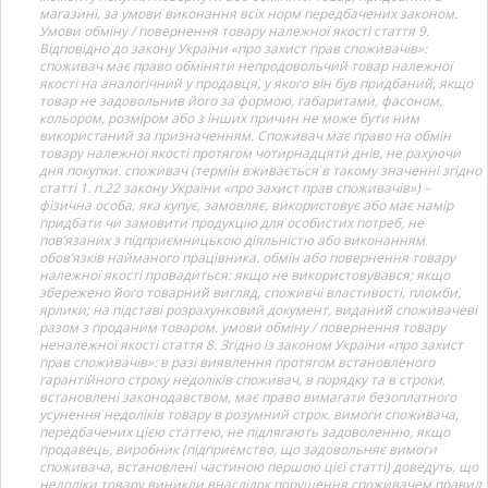
магазині, за умови виконання всіх норм передбачених законом.
Умови обміну / повернення товару належної якості стаття 9.
Відповідно до закону України «про захист прав споживачів»:
споживач має право обміняти непродовольчий товар належної
якості на аналогічний у продавця, у якого він був придбаний, якщо
товар не задовольнив його за формою, габаритами, фасоном,
кольором, розміром або з інших причин не може бути ним
використаний за призначенням. Споживач має право на обмін
товару належної якості протягом чотирнадцяти днів, не рахуючи
дня покупки. споживач (термін вживається в такому значенні згідно
статті 1. п.22 закону України «про захист прав споживачів») –
фізична особа, яка купує, замовляє, використовує або має намір
придбати чи замовити продукцію для особистих потреб, не
пов’язаних з підприємницькою діяльністю або виконанням
обов’язків найманого працівника. обмін або повернення товару
належної якості провадиться: якщо не використовувався; якщо
збережено його товарний вигляд, споживчі властивості, пломби,
ярлики; на підставі розрахунковий документ, виданий споживачеві
разом з проданим товаром. умови обміну / повернення товару
неналежної якості стаття 8. Згідно із законом України «про захист
прав споживачів»: в разі виявлення протягом встановленого
гарантійного строку недоліків споживач, в порядку та в строки,
встановлені законодавством, має право вимагати безоплатного
усунення недоліків товару в розумний строк. вимоги споживача,
передбачених цією статтею, не підлягають задоволенню, якщо
продавець, виробник (підприємство, що задовольняє вимоги
споживача, встановлені частиною першою цієї статті) доведуть, що
недоліки товару виникли внаслідок порушення споживачем правил