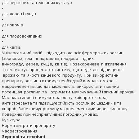
для зернових та технічних культур
•
для дерев і кущів
•
для овочів
•
для плодово-ягідних
•
для квітів
Універсальний засіб – підходить до всіх фермерських рослин
(зернових, технічних, овочів, плодово-ягідних,
винограду, дерев, кущів, квітів). Позакореневе підживлення
інтенсифікує процес фотосинтезу, що веде до підвищення
врожаю та якості кінцевого продукту. При використанні
препарату рослина отримує необхідний комплекс мікро і
макроелементів, що дає можливість використати повний
потенціал рослини та отримати максимальний і якісний врожай.
Має властивості стимулятора росту, кріопротектора,
антистресанта та підвищує стійкість рослин до шкідників та
хвороб. Забезпечує рослину мікроелементами через листкову
поверхню при несприятливих погодних умовах.
Культура
Норма витрати препарату
Час застосування
Зернові та технічні