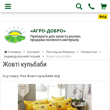
Вхід
«АГРО-ДОБРО»
Препарати для захисту рослин,
продажа посівного матеріалу.
Головна
>
Каталог
>
Постільна білизна
>
Полікотон
>
Індивідуальний пошив
>
Жовті кульбаби
Жовті кульбаби
Код товару:
Пол Жовті кульбаби ІНД