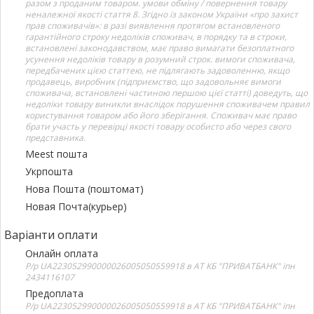
разом з проданим товаром. умови обміну / повернення товару
неналежної якості стаття 8. Згідно із законом України «про захист
прав споживачів»: в разі виявлення протягом встановленого
гарантійного строку недоліків споживач, в порядку та в строки,
встановлені законодавством, має право вимагати безоплатного
усунення недоліків товару в розумний строк. вимоги споживача,
передбачених цією статтею, не підлягають задоволенню, якщо
продавець, виробник (підприємство, що задовольняє вимоги
споживача, встановлені частиною першою цієї статті) доведуть, що
недоліки товару виникли внаслідок порушення споживачем правил
користування товаром або його зберігання. Споживач має право
брати участь у перевірці якості товару особисто або через свого
представника.
Meest пошта
Укрпошта
Нова Пошта (поштомат)
Новая Почта(курьер)
Варіанти оплати
Онлайн оплата
Р/р UA223052990000026005050559918 в АТ КБ "ПРИВАТБАНК" іпн
2434116107
Предоплата
Р/р UA223052990000026005050559918 в АТ КБ "ПРИВАТБАНК" іпн