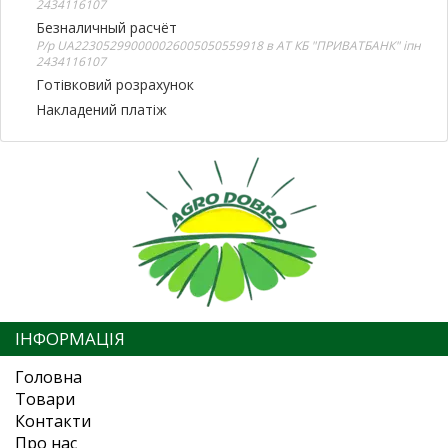
2434116107
Безналичный расчёт
Р/р UA223052990000026005050559918 в АТ КБ "ПРИВАТБАНК" іпн
2434116107
Готівковий розрахунок
Накладений платіж
ІНФОРМАЦІЯ
Головна
Товари
Контакти
Про нас