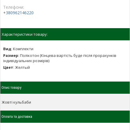
Телефони:
+380962146220
Характеристики товару:
Вид
:
Комплекти
Размер
:
Полікотон (Кінцева вартість буде після прорахунків
індивідуальних розмірів)
Цвет
:
Желтый
Опис товару
Жовті кульбаби
Оплата та доставка