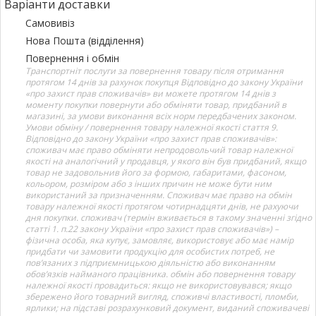
Варіанти доставки
Самовивіз
Нова Пошта (відділення)
Повернення і обмін
Транспортніт послуги за повернення товару після отримання
протягом 14 днів за рахунок покупця Відповідно до закону України
«про захист прав споживачів» ви можете протягом 14 днів з
моменту покупки повернути або обміняти товар, придбаний в
магазині, за умови виконання всіх норм передбачених законом.
Умови обміну / повернення товару належної якості стаття 9.
Відповідно до закону України «про захист прав споживачів»:
споживач має право обміняти непродовольчий товар належної
якості на аналогічний у продавця, у якого він був придбаний, якщо
товар не задовольнив його за формою, габаритами, фасоном,
кольором, розміром або з інших причин не може бути ним
використаний за призначенням. Споживач має право на обмін
товару належної якості протягом чотирнадцяти днів, не рахуючи
дня покупки. споживач (термін вживається в такому значенні згідно
статті 1. п.22 закону України «про захист прав споживачів») –
фізична особа, яка купує, замовляє, використовує або має намір
придбати чи замовити продукцію для особистих потреб, не
пов’язаних з підприємницькою діяльністю або виконанням
обов’язків найманого працівника. обмін або повернення товару
належної якості провадиться: якщо не використовувався; якщо
збережено його товарний вигляд, споживчі властивості, пломби,
ярлики; на підставі розрахунковий документ, виданий споживачеві