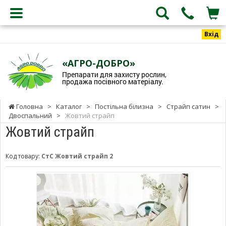
Вхід
«АГРО-ДОБРО»
Препарати для захисту рослин,
продажа посівного матеріалу.
Головна
>
Каталог
>
Постільна білизна
>
Страйп сатин
>
Двоспальний
>
Жовтий страйп
Жовтий страйп
Код товару:
СтС Жовтий страйп 2