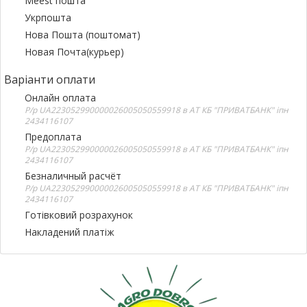
Meest пошта
Укрпошта
Нова Пошта (поштомат)
Новая Почта(курьер)
Варіанти оплати
Онлайн оплата
Р/р UA223052990000026005050559918 в АТ КБ "ПРИВАТБАНК" іпн
2434116107
Предоплата
Р/р UA223052990000026005050559918 в АТ КБ "ПРИВАТБАНК" іпн
2434116107
Безналичный расчёт
Р/р UA223052990000026005050559918 в АТ КБ "ПРИВАТБАНК" іпн
2434116107
Готівковий розрахунок
Накладений платіж