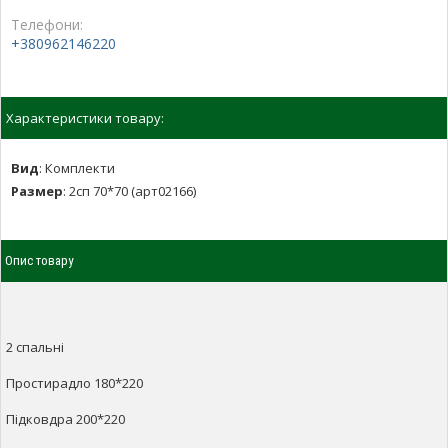
Телефони:
+380962146220
Характеристики товару:
Вид
:
Комплекти
Размер
:
2сп 70*70 (арт02166)
Опис товару
2 спальні
Простирадло 180*220
Підковдра 200*220