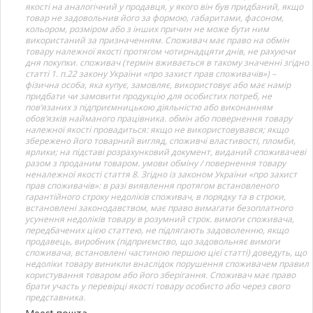
якості на аналогічний у продавця, у якого він був придбаний, якщо
товар не задовольнив його за формою, габаритами, фасоном,
кольором, розміром або з інших причин не може бути ним
використаний за призначенням. Споживач має право на обмін
товару належної якості протягом чотирнадцяти днів, не рахуючи
дня покупки. споживач (термін вживається в такому значенні згідно
статті 1. п.22 закону України «про захист прав споживачів») –
фізична особа, яка купує, замовляє, використовує або має намір
придбати чи замовити продукцію для особистих потреб, не
пов’язаних з підприємницькою діяльністю або виконанням
обов’язків найманого працівника. обмін або повернення товару
належної якості провадиться: якщо не використовувався; якщо
збережено його товарний вигляд, споживчі властивості, пломби,
ярлики; на підставі розрахунковий документ, виданий споживачеві
разом з проданим товаром. умови обміну / повернення товару
неналежної якості стаття 8. Згідно із законом України «про захист
прав споживачів»: в разі виявлення протягом встановленого
гарантійного строку недоліків споживач, в порядку та в строки,
встановлені законодавством, має право вимагати безоплатного
усунення недоліків товару в розумний строк. вимоги споживача,
передбачених цією статтею, не підлягають задоволенню, якщо
продавець, виробник (підприємство, що задовольняє вимоги
споживача, встановлені частиною першою цієї статті) доведуть, що
недоліки товару виникли внаслідок порушення споживачем правил
користування товаром або його зберігання. Споживач має право
брати участь у перевірці якості товару особисто або через свого
представника.