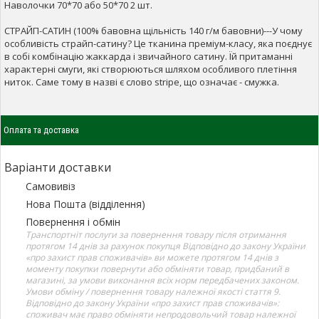
Наволочки 70*70 або 50*70 2 шт.
СТРАЙП-САТИН (100% бавовна щільність 140 г/м бавовни)---У чому
особливість страйп-сатину? Це тканина преміум-класу, яка поєднує
в собі комбінацію жаккарда і звичайного сатину. Їй притаманні
характерні смуги, які створюються шляхом особливого плетіння
ниток. Саме тому в назві є слово stripe, що означає - смужка.
Оплата та доставка
Варіанти доставки
Самовивіз
Нова Пошта (відділення)
Повернення і обмін
Транспортніт послуги за повернення товару після отримання
протягом 14 днів за рахунок покупця Відповідно до закону України
«про захист прав споживачів» ви можете протягом 14 днів з
моменту покупки повернути або обміняти товар, придбаний в
магазині, за умови виконання всіх норм передбачених законом.
Умови обміну / повернення товару належної якості стаття 9.
Відповідно до закону України «про захист прав споживачів»:
споживач має право обміняти непродовольчий товар належної