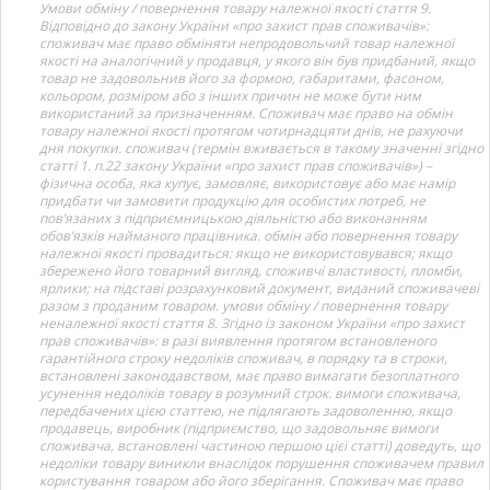
Умови обміну / повернення товару належної якості стаття 9.
Відповідно до закону України «про захист прав споживачів»:
споживач має право обміняти непродовольчий товар належної
якості на аналогічний у продавця, у якого він був придбаний, якщо
товар не задовольнив його за формою, габаритами, фасоном,
кольором, розміром або з інших причин не може бути ним
використаний за призначенням. Споживач має право на обмін
товару належної якості протягом чотирнадцяти днів, не рахуючи
дня покупки. споживач (термін вживається в такому значенні згідно
статті 1. п.22 закону України «про захист прав споживачів») –
фізична особа, яка купує, замовляє, використовує або має намір
придбати чи замовити продукцію для особистих потреб, не
пов’язаних з підприємницькою діяльністю або виконанням
обов’язків найманого працівника. обмін або повернення товару
належної якості провадиться: якщо не використовувався; якщо
збережено його товарний вигляд, споживчі властивості, пломби,
ярлики; на підставі розрахунковий документ, виданий споживачеві
разом з проданим товаром. умови обміну / повернення товару
неналежної якості стаття 8. Згідно із законом України «про захист
прав споживачів»: в разі виявлення протягом встановленого
гарантійного строку недоліків споживач, в порядку та в строки,
встановлені законодавством, має право вимагати безоплатного
усунення недоліків товару в розумний строк. вимоги споживача,
передбачених цією статтею, не підлягають задоволенню, якщо
продавець, виробник (підприємство, що задовольняє вимоги
споживача, встановлені частиною першою цієї статті) доведуть, що
недоліки товару виникли внаслідок порушення споживачем правил
користування товаром або його зберігання. Споживач має право