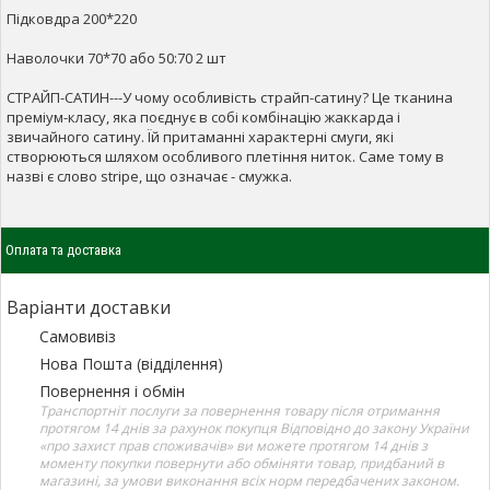
Підковдра 200*220
Наволочки 70*70 або 50:70 2 шт
СТРАЙП-САТИН---У чому особливість страйп-сатину? Це тканина
преміум-класу, яка поєднує в собі комбінацію жаккарда і
звичайного сатину. Їй притаманні характерні смуги, які
створюються шляхом особливого плетіння ниток. Саме тому в
назві є слово stripe, що означає - смужка.
Оплата та доставка
Варіанти доставки
Самовивіз
Нова Пошта (відділення)
Повернення і обмін
Транспортніт послуги за повернення товару після отримання
протягом 14 днів за рахунок покупця Відповідно до закону України
«про захист прав споживачів» ви можете протягом 14 днів з
моменту покупки повернути або обміняти товар, придбаний в
магазині, за умови виконання всіх норм передбачених законом.