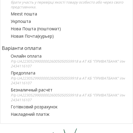
брати участь у перевірці якості товару особисто або через свого
представника.
Meest пошта
Укрпошта
Нова Пошта (поштомат)
Новая Почта(курьер)
Варіанти оплати
Онлайн оплата
Р/р UA223052990000026005050559918 в АТ КБ "ПРИВАТБАНК" іпн
2434116107
Предоплата
Р/р UA223052990000026005050559918 в АТ КБ "ПРИВАТБАНК" іпн
2434116107
Безналичный расчёт
Р/р UA223052990000026005050559918 в АТ КБ "ПРИВАТБАНК" іпн
2434116107
Готівковий розрахунок
Накладений платіж