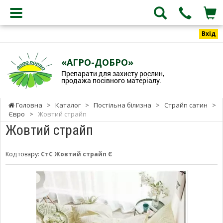
Вхід
«АГРО-ДОБРО»
Препарати для захисту рослин,
продажа посівного матеріалу.
Головна
>
Каталог
>
Постільна білизна
>
Страйп сатин
>
Євро
>
Жовтий страйп
Жовтий страйп
Код товару:
СтС Жовтий страйп Є