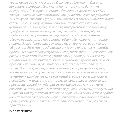
товар не задовольнив його за формою, габаритами, фасоном,
кольором, розміром або з інших причин не може бути ним
використаний за призначенням. Споживач має право на обмін
товару належної якості протягом чотирнадцяти днів, не рахуючи
дня покупки. споживач (термін вживається в такому значенні згідно
статті 1. п.22 закону України «про захист прав споживачів») –
фізична особа, яка купує, замовляє, використовує або має намір
придбати чи замовити продукцію для особистих потреб, не
пов’язаних з підприємницькою діяльністю або виконанням
обов’язків найманого працівника. обмін або повернення товару
належної якості провадиться: якщо не використовувався; якщо
збережено його товарний вигляд, споживчі властивості, пломби,
ярлики; на підставі розрахунковий документ, виданий споживачеві
разом з проданим товаром. умови обміну / повернення товару
неналежної якості стаття 8. Згідно із законом України «про захист
прав споживачів»: в разі виявлення протягом встановленого
гарантійного строку недоліків споживач, в порядку та в строки,
встановлені законодавством, має право вимагати безоплатного
усунення недоліків товару в розумний строк. вимоги споживача,
передбачених цією статтею, не підлягають задоволенню, якщо
продавець, виробник (підприємство, що задовольняє вимоги
споживача, встановлені частиною першою цієї статті) доведуть, що
недоліки товару виникли внаслідок порушення споживачем правил
користування товаром або його зберігання. Споживач має право
брати участь у перевірці якості товару особисто або через свого
представника.
Meest пошта