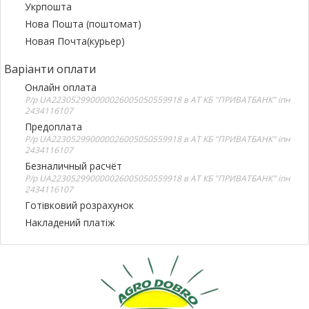
Укрпошта
Нова Пошта (поштомат)
Новая Почта(курьер)
Варіанти оплати
Онлайн оплата
Р/р UA223052990000026005050559918 в АТ КБ "ПРИВАТБАНК" іпн
2434116107
Предоплата
Р/р UA223052990000026005050559918 в АТ КБ "ПРИВАТБАНК" іпн
2434116107
Безналичный расчёт
Р/р UA223052990000026005050559918 в АТ КБ "ПРИВАТБАНК" іпн
2434116107
Готівковий розрахунок
Накладений платіж