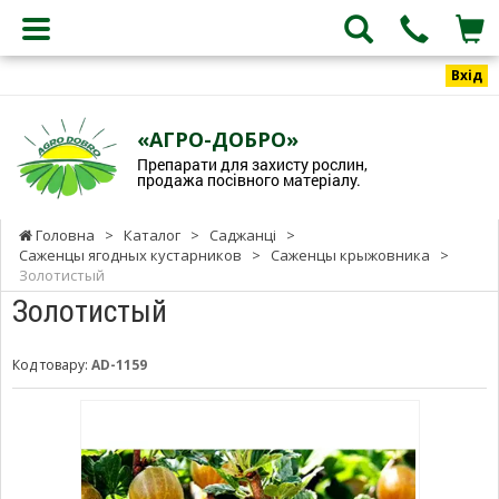
Вхід
«АГРО-ДОБРО»
Препарати для захисту рослин,
продажа посівного матеріалу.
Головна
>
Каталог
>
Саджанці
>
Саженцы ягодных кустарников
>
Саженцы крыжовника
>
Золотистый
Золотистый
Код товару:
AD-1159