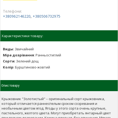
Телефони:
+380962146220
,
+380506732975
Характеристики товару:
Виды
:
Звичайний
Міра дозрівання
:
Ранньостиглий
Сорти
:
Зелений дощ
Колір
:
Бурштиново-жовтий
Опис товару
Крыжовник "Золотистый" – оригинальный сорт крыжовника,
который отличается раннеспелым сроком созревания и
необычным цветом ягод. Ягоды у этого сорта очень крупные,
пастельного, желтого цвета. Могут приобретать янтарный цвет
при полном дозревании. Кожица плотная, без опушения. Мякоть