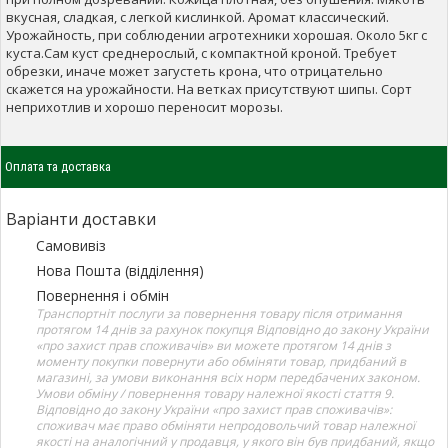
вкусная, сладкая, с легкой кислинкой. Аромат классический.
Урожайность, при соблюдении агротехники хорошая. Около 5кг с
куста.Сам куст среднерослый, с компактной кроной. Требует
обрезки, иначе может загустеть крона, что отрицательно
скажется на урожайности. На ветках присутствуют шипы. Сорт
неприхотлив и хорошо переносит морозы.
Оплата та доставка
Варіанти доставки
Самовивіз
Нова Пошта (відділення)
Повернення і обмін
Транспортніт послуги за повернення товару після отримання
протягом 14 днів за рахунок покупця Відповідно до закону України
«про захист прав споживачів» ви можете протягом 14 днів з
моменту покупки повернути або обміняти товар, придбаний в
магазині, за умови виконання всіх норм передбачених законом.
Умови обміну / повернення товару належної якості стаття 9.
Відповідно до закону України «про захист прав споживачів»:
споживач має право обміняти непродовольчий товар належної
якості на аналогічний у продавця, у якого він був придбаний, якщо