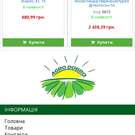
Віарес, КС 1л
Инсектицид Нирвана(Нурел
Д) Нопосон 5л
В наявності
двухкомпонентный
Код:
5672
инсектоакарицид от
680,99 грн.
В наявності
вредителей, насекомых,
клещей
2 438,29 грн.
Купити
Купити
ІНФОРМАЦІЯ
Головна
Товари
Контакти