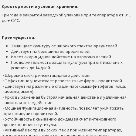
Срок годности и условия хранения:
Три года в закрытой заводской упаковке при температуре от 0°С
до + 35°С.
Преимущества:
Защищает культуру от широкого спектра вредителей.
Действует на большинство вредителей.
Имеет акарицидное действие на взрослых клещей.
Продолжительность защиты культуры при оптимальных
условиях до 14 дней.
• Широкий спектр инсектицидного действия.
• Эффективно уничтожает резистентные формы вредителей.
• Действует на различные стадии насекомых-фитофагов (яйца,
личинки, имаго).
• Ярко выраженная быстрая начальная действие и удлиненная
защитная последействие.
• Мощная Фумигационная активность, позволяет уничтожать
скритоживучих вредителей.
• Устойчивость к смыванию дождем за счет интенсивного
проникновения в кутикулы.
• Активный как при высоких, так и при низких температурах,
когда инсектициды других классов менее эффективны.