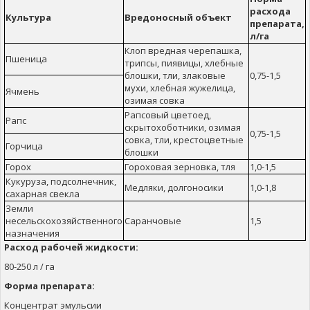
расхода
Культура
Вредоносный объект
препарата,
л/га
Клоп вредная черепашка,
Пшеница
трипсы, пиявицы, хлебные
блошки, тли, злаковые
0,75-1,5
мухи, хлебная жужелица,
Ячмень
озимая совка
Рапсовый цветоед,
Рапс
скрытохоботники, озимая
0,75-1,5
совка, тли, крестоцветные
Горчица
блошки
Горох
Гороховая зерновка, тля
1,0-1,5
Кукуруза, подсолнечник,
Медляки, долгоносики
1,0-1,8
сахарная свекла
Земли
несельскохозяйственного
Саранчовые
1,5
назначения
Расход рабочей жидкости:
80-250 л / га
Форма препарата:
Концентрат эмульсии