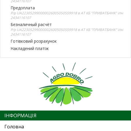
2434116107
Предоплата
Р/р UA223052990000026005050559918 в АТ КБ "ПРИВАТБАНК" іпн
2434116107
Безналичный расчёт
Р/р UA223052990000026005050559918 в АТ КБ "ПРИВАТБАНК" іпн
2434116107
Готівковий розрахунок
Накладений платіж
ІНФОРМАЦІЯ
Головна