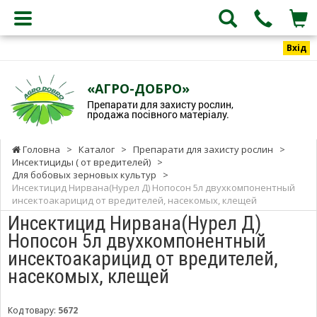
Вхід
«АГРО-ДОБРО»
Препарати для захисту рослин,
продажа посівного матеріалу.
Головна
>
Каталог
>
Препарати для захисту рослин
>
Инсектициды ( от вредителей)
>
Для бобовых зерновых культур
>
Инсектицид Нирвана(Нурел Д) Нопосон 5л двухкомпонентный
инсектоакарицид от вредителей, насекомых, клещей
Инсектицид Нирвана(Нурел Д)
Нопосон 5л двухкомпонентный
инсектоакарицид от вредителей,
насекомых, клещей
Код товару:
5672