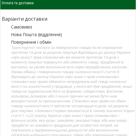
Оплата та доставка
Варіанти доставки
Самовивіз
Нова Пошта (відділення)
Повернення і обмін
Транспортніт послуги за повернення товару після отримання
протягом 14 днів за рахунок покупця Відповідно до закону України
«про захист прав споживачів» ви можете протягом 14 днів з
моменту покупки повернути або обміняти товар, придбаний в
магазині, за умови виконання всіх норм передбачених законом.
Умови обміну / повернення товару належної якості стаття 9.
Відповідно до закону України «про захист прав споживачів»:
споживач має право обміняти непродовольчий товар належної
якості на аналогічний у продавця, у якого він був придбаний, якщо
товар не задовольнив його за формою, габаритами, фасоном,
кольором, розміром або з інших причин не може бути ним
використаний за призначенням. Споживач має право на обмін
товару належної якості протягом чотирнадцяти днів, не рахуючи
дня покупки. споживач (термін вживається в такому значенні згідно
статті 1. п.22 закону України «про захист прав споживачів») –
фізична особа, яка купує, замовляє, використовує або має намір
придбати чи замовити продукцію для особистих потреб, не
пов’язаних з підприємницькою діяльністю або виконанням
обов’язків найманого працівника. обмін або повернення товару