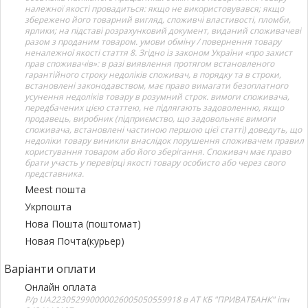
належної якості провадиться: якщо не використовувався; якщо
збережено його товарний вигляд, споживчі властивості, пломби,
ярлики; на підставі розрахунковий документ, виданий споживачеві
разом з проданим товаром. умови обміну / повернення товару
неналежної якості стаття 8. Згідно із законом України «про захист
прав споживачів»: в разі виявлення протягом встановленого
гарантійного строку недоліків споживач, в порядку та в строки,
встановлені законодавством, має право вимагати безоплатного
усунення недоліків товару в розумний строк. вимоги споживача,
передбачених цією статтею, не підлягають задоволенню, якщо
продавець, виробник (підприємство, що задовольняє вимоги
споживача, встановлені частиною першою цієї статті) доведуть, що
недоліки товару виникли внаслідок порушення споживачем правил
користування товаром або його зберігання. Споживач має право
брати участь у перевірці якості товару особисто або через свого
представника.
Meest пошта
Укрпошта
Нова Пошта (поштомат)
Новая Почта(курьер)
Варіанти оплати
Онлайн оплата
Р/р UA223052990000026005050559918 в АТ КБ "ПРИВАТБАНК" іпн