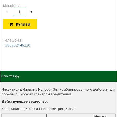
Кількість:
-
+
Купити
Телефони:
+380962146220
Опис товару
Инсектицид Нирвана Нопосон 5л - комбинированного действия для
борьбы с широким спектром вредителей.
Действующее вещество:
Хлорпирифос, 500 г / л + циперметрин, 50 г / л
Норма