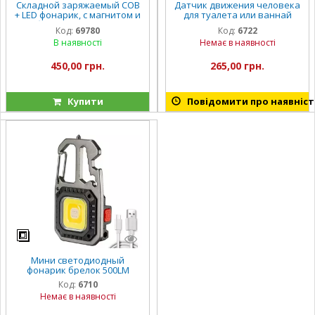
Складной заряжаемый COB
Датчик движения человека
+ LED фонарик, с магнитом и
для туалета или ваннай
на батарейках WorkLight
комнаты
Код:
69780
Код:
6722
В наявності
Немає в наявності
450,00 грн.
265,00 грн.
Купити
Повідомити про наявніст
Мини светодиодный
фонарик брелок 500LM
Код:
6710
Немає в наявності