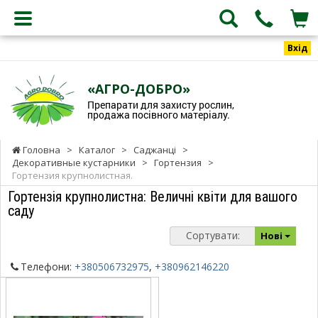
Вхід
«АГРО-ДОБРО»
Препарати для захисту рослин,
продажа посівного матеріалу.
Головна
>
Каталог
>
Саджанці
>
Декоративные кустарники
>
Гортензия
>
Гортензия крупнолистная.
Гортензія крупнолистна: Величні квіти для вашого
саду
Сортувати:
Нові
Телефони:
+380506732975
,
+380962146220