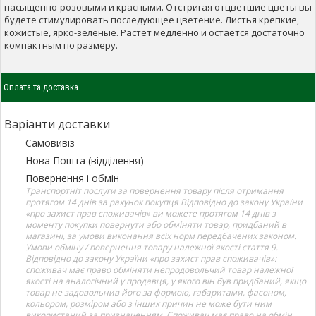
насыщенно-розовыми и красными. Отстригая отцветшие цветы вы
будете стимулировать последующее цветение. Листья крепкие,
кожистые, ярко-зеленые. Растет медленно и остается достаточно
компактным по размеру.
Оплата та доставка
Варіанти доставки
Самовивіз
Нова Пошта (відділення)
Повернення і обмін
Транспортніт послуги за повернення товару після отримання
протягом 14 днів за рахунок покупця Відповідно до закону України
«про захист прав споживачів» ви можете протягом 14 днів з
моменту покупки повернути або обміняти товар, придбаний в
магазині, за умови виконання всіх норм передбачених законом.
Умови обміну / повернення товару належної якості стаття 9.
Відповідно до закону України «про захист прав споживачів»:
споживач має право обміняти непродовольчий товар належної
якості на аналогічний у продавця, у якого він був придбаний, якщо
товар не задовольнив його за формою, габаритами, фасоном,
кольором, розміром або з інших причин не може бути ним
використаний за призначенням. Споживач має право на обмін