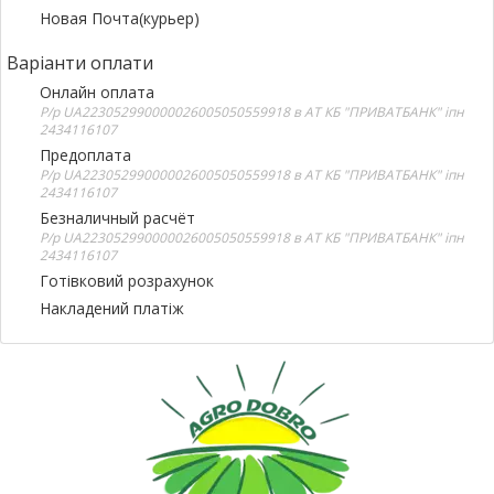
Новая Почта(курьер)
Варіанти оплати
Онлайн оплата
Р/р UA223052990000026005050559918 в АТ КБ "ПРИВАТБАНК" іпн
2434116107
Предоплата
Р/р UA223052990000026005050559918 в АТ КБ "ПРИВАТБАНК" іпн
2434116107
Безналичный расчёт
Р/р UA223052990000026005050559918 в АТ КБ "ПРИВАТБАНК" іпн
2434116107
Готівковий розрахунок
Накладений платіж