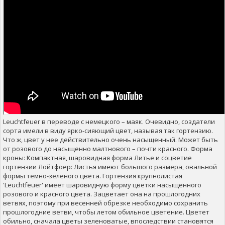
Leuchtfeuer в переводе с немецкого – маяк. Очевидно, создатели
сорта имели в виду ярко-сияющий цвет, называя так гортензию.
Что ж, цвет у нее действительно очень насыщенный. Может быть
от розового до насыщенно малтнового – почти красного. Форма
кроны: Компактная, шаровидная форма Литье и соцветие
гортензии Лойтфоер: Листья имеют большого размера, овальной
формы темно-зеленого цвета. Гортензия крупнолистая
'Leuchtfeuer' имеет шаровидную форму цветки насыщенного
розового и красного цвета. Зацветает она на прошлогодних
ветвях, поэтому при весенней обрезке необходимо сохранить
прошлогодние ветви, чтобы летом обильное цветение. Цветет
обильно, сначала цветы зеленоватые, впоследствии становятся