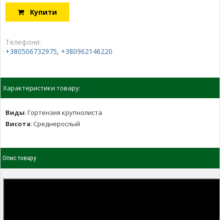
Купити
Телефони:
+380506732975
,
+380962146220
Характеристики товару:
Виды
:
Гортензия крупнолиста
Висота
:
Среднерослый
Опис товару