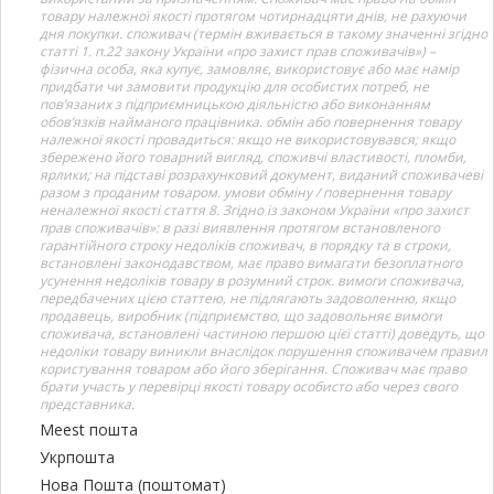
товару належної якості протягом чотирнадцяти днів, не рахуючи
дня покупки. споживач (термін вживається в такому значенні згідно
статті 1. п.22 закону України «про захист прав споживачів») –
фізична особа, яка купує, замовляє, використовує або має намір
придбати чи замовити продукцію для особистих потреб, не
пов’язаних з підприємницькою діяльністю або виконанням
обов’язків найманого працівника. обмін або повернення товару
належної якості провадиться: якщо не використовувався; якщо
збережено його товарний вигляд, споживчі властивості, пломби,
ярлики; на підставі розрахунковий документ, виданий споживачеві
разом з проданим товаром. умови обміну / повернення товару
неналежної якості стаття 8. Згідно із законом України «про захист
прав споживачів»: в разі виявлення протягом встановленого
гарантійного строку недоліків споживач, в порядку та в строки,
встановлені законодавством, має право вимагати безоплатного
усунення недоліків товару в розумний строк. вимоги споживача,
передбачених цією статтею, не підлягають задоволенню, якщо
продавець, виробник (підприємство, що задовольняє вимоги
споживача, встановлені частиною першою цієї статті) доведуть, що
недоліки товару виникли внаслідок порушення споживачем правил
користування товаром або його зберігання. Споживач має право
брати участь у перевірці якості товару особисто або через свого
представника.
Meest пошта
Укрпошта
Нова Пошта (поштомат)