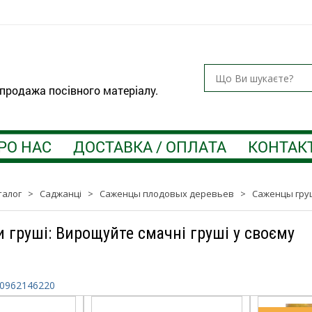
 продажа посівного матеріалу.
РО НАС
ДОСТАВКА / ОПЛАТА
КОНТАК
талог
>
Саджанці
>
Саженцы плодовых деревьев
>
Саженцы гру
и груші: Вирощуйте смачні груші у своєму
0962146220