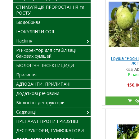
СТИМУЛЯЦІЯ ПРОРОСТАННЯ та
РОСТУ
Біодобрива
ІНОКУЛЯНТИ СОЯ
Насіння
PH-коректор для стабілізації
бакових сумішей.
Груша “Роси 
лет
БІОЛОГІЧНІ ІНСЕКТИЦИДИ
Код:
AD
Прилипачі
В ная
АД’ЮВАНТИ, ПРИЛИПАЧІ
150,0
Додаткові речовини
Ку
Біологічні деструктори
Саджанці
ПРЕПАРАТ ПРОТИ ГРИЗУНІВ
ДЕСТРУКТОРИ, ГУМІФІКАТОРИ