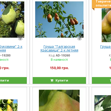
Тавриче
опылите
Буковини” 2-х
Груша “Талгарская
Груша 
няя
Красавица” 2-х летняя
-19280
Код:
AD-19260
К
вності
В наявності
0 грн.
150,00 грн.
1
пити
Купити