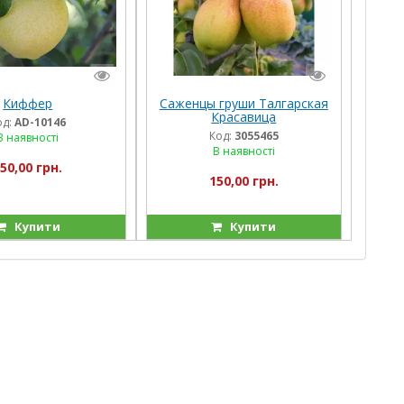
Киффер
Саженцы груши Талгарская
Красавица
од:
AD-10146
Код:
3055465
В наявності
В наявності
50,00 грн.
150,00 грн.
Купити
Купити