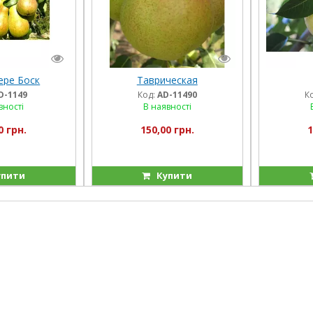
ере Боск
Таврическая
D-1149
Код:
AD-11490
К
вності
В наявності
0 грн.
150,00 грн.
1
пити
Купити