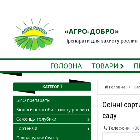
«АГРО-ДОБРО»
Препарати для захисту рослин,
ГОЛОВНА
ТОВАРИ
П
КАТЕГОРІЇ
Головна
>
Ка
БИО препараты
Осінні сорт
Біологічні засоби захисту рослин
саду
Саженцы голубики
Телефони:
+38
Гортензія
Покращувачі ґрунту