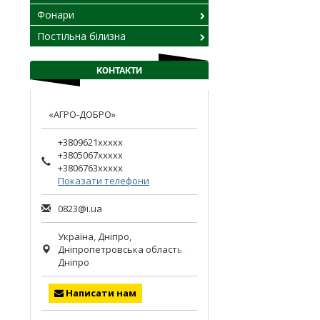
Фонари
Постільна білизна
КОНТАКТИ
«АГРО-ДОБРО»
+3809621xxxxx
+3805067xxxxx
+3806763xxxxx
Показати телефони
0823@i.ua
Україна,
Дніпро
,
Дніпропетровська область.
Дніпро
Написати нам