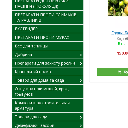
ПРЕПАРАТИ ДЛЯ ОБРОБКИ
НАСІННЯ (ІНОКУЛЯЦІЇ)
ПРЕПАРАТИ ПРОТИ СЛИМАКІВ
ТА РАВЛИКІВ
ЕКСТЕНДЕР
Груша Б
ПРЕПАРАТИ ПРОТИ МУРАХ
Код:
A
В ная
Все для теплицы
150,0
Добрива
Препарати для захисту рослин
Крапельний полив
Ку
Товари для дома та сада
Отпугиватели мышей, крыс,
грызунов
Композитная строительная
арматура
Товари для саду
Дезінфікуючі засоби