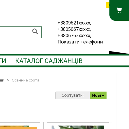
Вхід
+3809621xxxxx,
+3805067xxxxx,
+3806763xxxxx,
Показати телефони
ТИ
КАТАЛОГ САДЖАНЦІВ
ши
>
Осенние сорта
Сортувати:
Нові