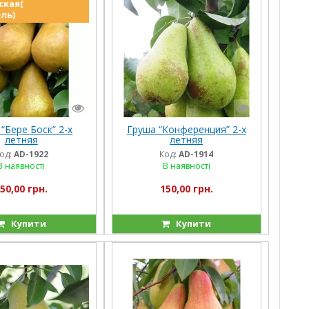
ская(
ль)
“Бере Боск” 2-х
Груша “Конференция” 2-х
летняя
летняя
од:
AD-1922
Код:
AD-1914
В наявності
В наявності
50,00 грн.
150,00 грн.
Купити
Купити