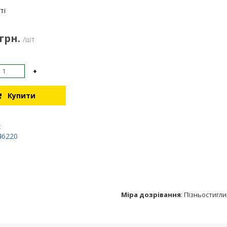
:
ті
 грн.
/шт
+
Купити
:
46220
Міра дозрівання
:
Пізньостигли