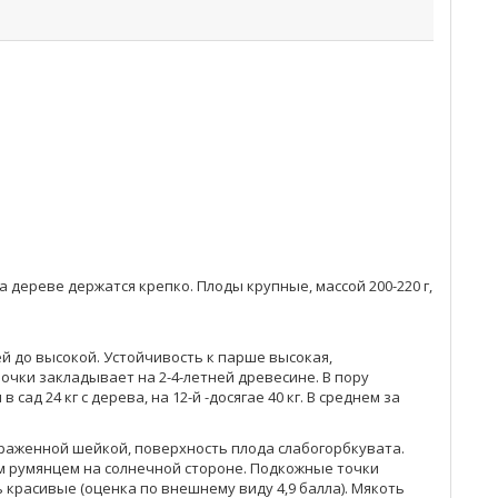
дереве держатся крепко. Плоды крупные, массой 200-220 г,
й до высокой. Устойчивость к парше высокая,
очки закладывает на 2-4-летней древесине. В пору
ад 24 кг с дерева, на 12-й -досягае 40 кг. В среднем за
выраженной шейкой, поверхность плода слабогорбкувата.
ым румянцем на солнечной стороне. Подкожные точки
красивые (оценка по внешнему виду 4,9 балла). Мякоть