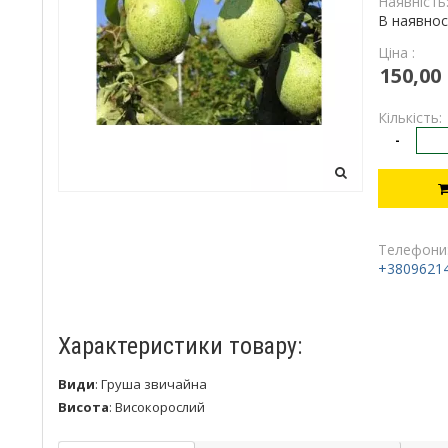
Наявність
В наявнос
Ціна :
150,00
Кількість:
-
Телефони
+3809621
Характеристики товару:
Види
:
Груша звичайна
Висота
:
Високорослий