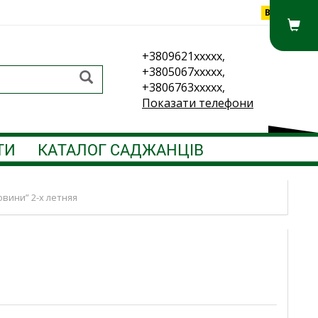
Вхід
+3809621xxxxx,
+3805067xxxxx,
+3806763xxxxx,
Показати телефони
ТИ
КАТАЛОГ САДЖАНЦІВ
овини” 2-х летняя