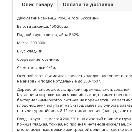
Опис товару
Оплата та доставка
Двухлетние саженцы груши Роси Буковини.
Высота саженца: 150-200см.
Подвой: груша дичка, айва ВА29.
Масса: 200-300г.
Вкус: сладкий.
Созревание: осенние.
Схема посадки:4×2м.
Осенний сорт. Съемочная зрелость плодов наступает в сер
на айвовый подвое отдельные до 350- 460 г.
Дерево сильнорослое, с широкой пирамидальной, средней гу
К условиям выращивания маловибагливе, но имеет несколь
бактериальным ожогом листьев не поражается. Совместимос
плодоношения вступает на 5-й год, имеет склонность завязыв
пять лет урожайность 8-12-летних деревьев (площадь питания
Плоды крупные, массой 200-220 г, на айвовый подвое отде
Кожица гладкая, тонкая, но прочная, интенсивно-желтая, 
многочисленные, мелкие или средней величины, светло-кор