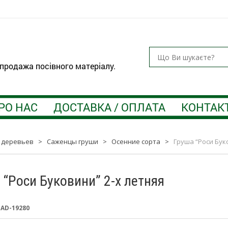
 продажа посівного матеріалу.
РО НАС
ДОСТАВКА / ОПЛАТА
КОНТАК
 деревьев
>
Саженцы груши
>
Осенние сорта
>
Груша “Роси Бук
 “Роси Буковини” 2-х летняя
:
AD-19280