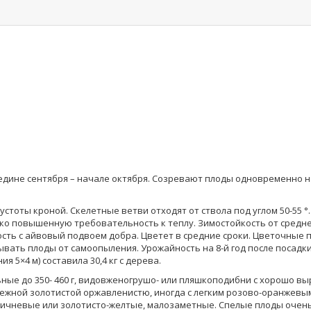
едине сентября – начале октября. Созревают плоды одновременно на 
стоты кроной. Скелетные ветви отходят от ствола под углом 50-55 °.
ко повышенную требовательность к теплу. Зимостойкость от средне
ть с айвовый подвоем добра. Цветет в средние сроки. Цветочные п
ать плоды от самоопыления. Урожайность на 8-й год после посадки в с
 5×4 м) составила 30,4 кг с дерева.
льные до 350- 460 г, видовженогрушо- или пляшкоподибни с хорошо 
с нежной золотистой оржавленистю, иногда с легким розово-оранжев
ичневые или золотисто-желтые, малозаметные. Спелые плоды очень 