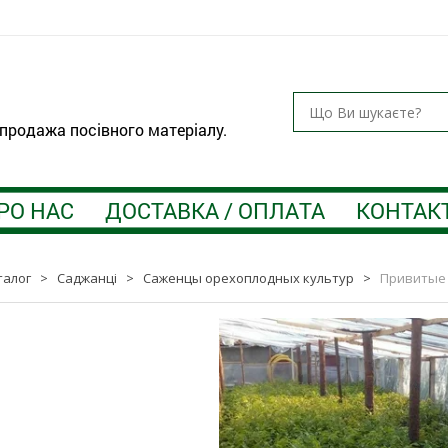
 продажа посівного матеріалу.
РО НАС
ДОСТАВКА / ОПЛАТА
КОНТАК
талог
>
Саджанці
>
Саженцы орехоплодных культур
>
Привитые 