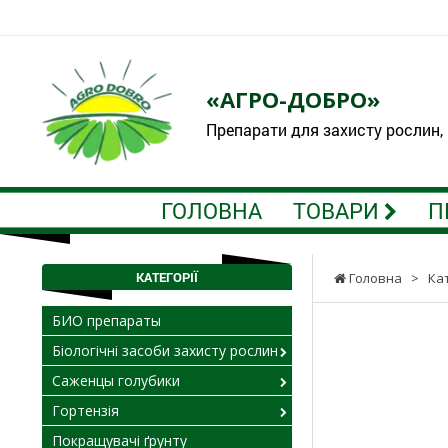
«АГРО-ДОБРО»
Препарати для захисту рослин,
ГОЛОВНА
ТОВАРИ
П
КАТЕГОРІЇ
Головна
>
Ка
БИО препараты
Біологічні засоби захисту рослин
Саженцы голубики
Гортензія
Покращувачі ґрунту