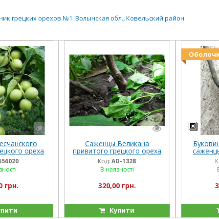
ик грецких орехов №1: Волынская обл., Ковельский район
Оболочк
есчанского
Саженцы Великана
Букови
ецкого ореха
привитого грецкого ореха
саженц
 лет
2-х лет
556020
Код:
AD-1328
К
вності
В наявності
0 грн.
320,00 грн.
3
пити
Купити