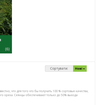
ы
(6)
Сортувати:
Нові
тно, что для того что бы получить 100 % сортовые качества,
го ореха. Сеянцы обеспечивают только до 50% выхода