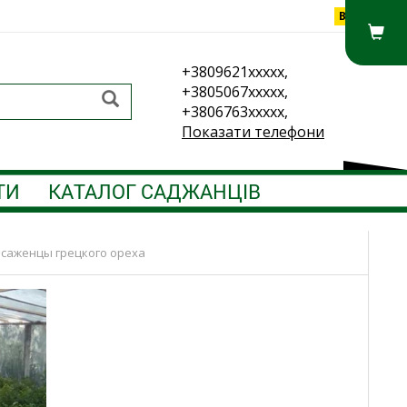
Вхід
+3809621xxxxx,
+3805067xxxxx,
+3806763xxxxx,
Показати телефони
ТИ
КАТАЛОГ САДЖАНЦІВ
саженцы грецкого ореха