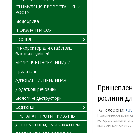
СТИМУЛЯЦІЯ ПРОРОСТАННЯ та
РОСТУ
Біодобрива
ІНОКУЛЯНТИ СОЯ
Насіння
PH-коректор для стабілізації
бакових сумішей.
БІОЛОГІЧНІ ІНСЕКТИЦИДИ
Прилипачі
АД’ЮВАНТИ, ПРИЛИПАЧІ
Прищеплені 
Додаткові речовини
рослини дл
Біологічні деструктори
Саджанці
Телефони:
+38
Практически всем с
ПРЕПАРАТ ПРОТИ ГРИЗУНІВ
которые заявлены 
ДЕСТРУКТОРИ, ГУМІФІКАТОРИ
материнских качест