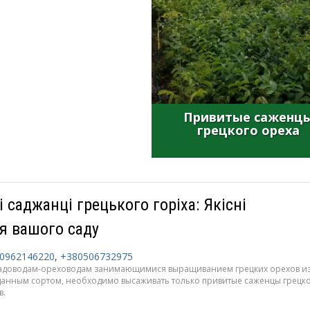
Привитые саженц
грецкого ореха
саджанці грецького горіха: Якісні
я вашого саду
0962146220
,
+380506732975
адоводам-ореховодам занимающимися выращиванием грецких орехов извес
данным сортом, необходимо высаживать только привитые саженцы грецко
в.