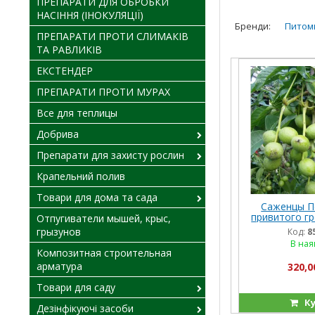
ПРЕПАРАТИ ДЛЯ ОБРОБКИ
НАСІННЯ (ІНОКУЛЯЦІЇ)
Бренди:
Питомн
ПРЕПАРАТИ ПРОТИ СЛИМАКІВ
ТА РАВЛИКІВ
ЕКСТЕНДЕР
ПРЕПАРАТИ ПРОТИ МУРАХ
Все для теплицы
Добрива
Препарати для захисту рослин
Крапельний полив
Товари для дома та сада
Саженцы П
привитого гр
Отпугиватели мышей, крыс,
3-х
грызунов
Код:
8
В ная
Композитная строительная
арматура
320,0
Товари для саду
Ку
Дезінфікуючі засоби