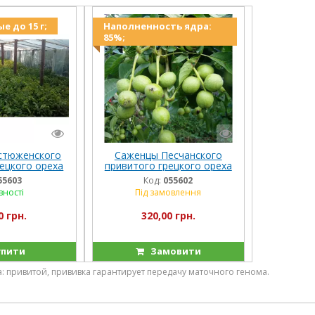
е до 15 г;
Наполненность ядра:
85%;
стюженского
Саженцы Песчанского
ецкого ореха
привитого грецкого ореха
 лет
3-х лет
55603
Код:
055602
вності
Під замовлення
0 грн.
320,00 грн.
пити
Замовити
:
привитой, прививка гарантирует передачу маточного генома.