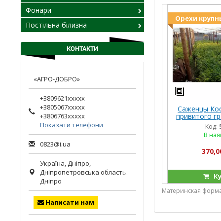
Фонари
Орехи крупны
Постільна білизна
КОНТАКТИ
«АГРО-ДОБРО»
+3809621xxxxx
+3805067xxxxx
Саженцы Ко
привитого гр
+3806763xxxxx
2-х
Показати телефони
Код:
В ная
0823@i.ua
370,0
Україна,
Дніпро
,
Дніпропетровська область.
Ку
Дніпро
Материнская форма
Написати нам