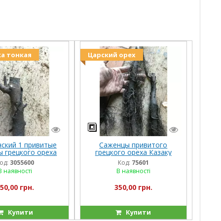
а тонкая
Царский орех
нский 1 привитые
Саженцы привитого
ы грецкого ореха
грецкого ореха Казаку
од:
3055600
Код:
75601
В наявності
В наявності
50,00 грн.
350,00 грн.
Купити
Купити