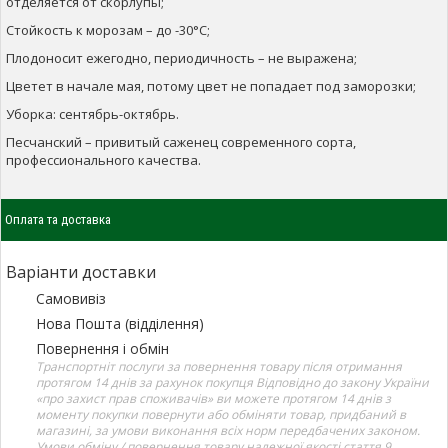
отделяется от скорлупы;
Стойкость к морозам – до -30°С;
Плодоносит ежегодно, периодичность – не выражена;
Цветет в начале мая, потому цвет не попадает под заморозки;
Уборка: сентябрь-октябрь.
Песчанский – привитый саженец современного сорта,
профессионального качества.
Оплата та доставка
Варіанти доставки
Самовивіз
Нова Пошта (відділення)
Повернення і обмін
Транспортніт послуги за повернення товару після отримання
протягом 14 днів за рахунок покупця Відповідно до закону України
«про захист прав споживачів» ви можете протягом 14 днів з
моменту покупки повернути або обміняти товар, придбаний в
магазині, за умови виконання всіх норм передбачених законом.
Умови обміну / повернення товару належної якості стаття 9.