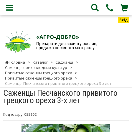
Вхід
«АГРО-ДОБРО»
Препарати для захисту рослин,
продажа посівного матеріалу.
Головна
>
Каталог
>
Саджанці
>
Саженцы орехоплодных культур
>
Привитые саженцы грецкого ореха
>
Привитые саженцы грецкого ореха
>
Саженцы Песчанского привитого грецкого ореха 3-х лет
Саженцы Песчанского привитого
грецкого ореха 3-х лет
Код товару:
055602