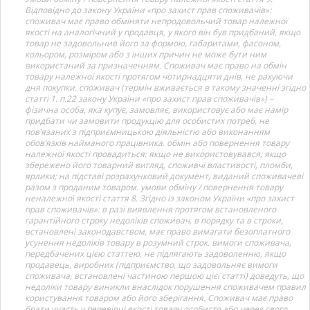
Відповідно до закону України «про захист прав споживачів»:
споживач має право обміняти непродовольчий товар належної
якості на аналогічний у продавця, у якого він був придбаний, якщо
товар не задовольнив його за формою, габаритами, фасоном,
кольором, розміром або з інших причин не може бути ним
використаний за призначенням. Споживач має право на обмін
товару належної якості протягом чотирнадцяти днів, не рахуючи
дня покупки. споживач (термін вживається в такому значенні згідно
статті 1. п.22 закону України «про захист прав споживачів») –
фізична особа, яка купує, замовляє, використовує або має намір
придбати чи замовити продукцію для особистих потреб, не
пов’язаних з підприємницькою діяльністю або виконанням
обов’язків найманого працівника. обмін або повернення товару
належної якості провадиться: якщо не використовувався; якщо
збережено його товарний вигляд, споживчі властивості, пломби,
ярлики; на підставі розрахунковий документ, виданий споживачеві
разом з проданим товаром. умови обміну / повернення товару
неналежної якості стаття 8. Згідно із законом України «про захист
прав споживачів»: в разі виявлення протягом встановленого
гарантійного строку недоліків споживач, в порядку та в строки,
встановлені законодавством, має право вимагати безоплатного
усунення недоліків товару в розумний строк. вимоги споживача,
передбачених цією статтею, не підлягають задоволенню, якщо
продавець, виробник (підприємство, що задовольняє вимоги
споживача, встановлені частиною першою цієї статті) доведуть, що
недоліки товару виникли внаслідок порушення споживачем правил
користування товаром або його зберігання. Споживач має право
брати участь у перевірці якості товару особисто або через свого