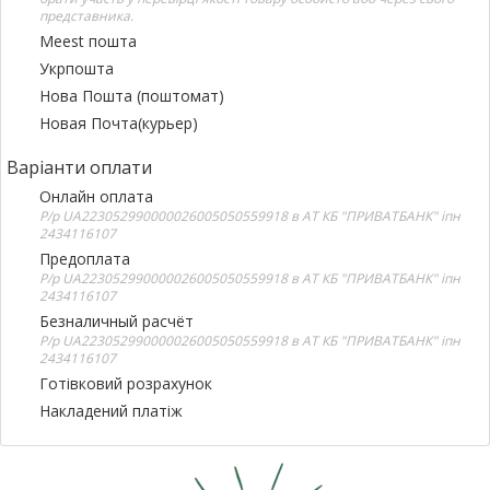
представника.
Meest пошта
Укрпошта
Нова Пошта (поштомат)
Новая Почта(курьер)
Варіанти оплати
Онлайн оплата
Р/р UA223052990000026005050559918 в АТ КБ "ПРИВАТБАНК" іпн
2434116107
Предоплата
Р/р UA223052990000026005050559918 в АТ КБ "ПРИВАТБАНК" іпн
2434116107
Безналичный расчёт
Р/р UA223052990000026005050559918 в АТ КБ "ПРИВАТБАНК" іпн
2434116107
Готівковий розрахунок
Накладений платіж