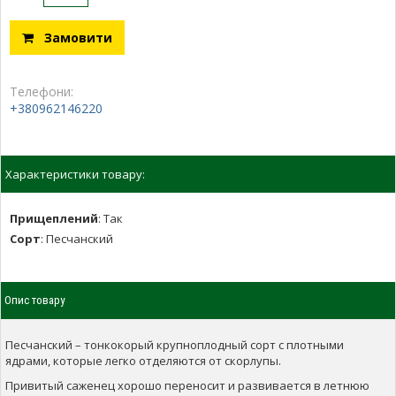
Замовити
Телефони:
+380962146220
Характеристики товару:
Прищеплений
:
Так
Сорт
:
Песчанский
Опис товару
Песчанский – тонкокорый крупноплодный сорт с плотными
ядрами, которые легко отделяются от скорлупы.
Привитый саженец хорошо переносит и развивается в летнюю