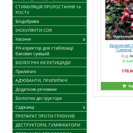
СТИМУЛЯЦІЯ ПРОРОСТАННЯ та
РОСТУ
Біодобрива
ІНОКУЛЯНТИ СОЯ
Насіння
Краснолист
PH-коректор для стабілізації
“Сирена”
бакових сумішей.
Код:
A
В ная
БІОЛОГІЧНІ ІНСЕКТИЦИДИ
170,0
Прилипачі
АД’ЮВАНТИ, ПРИЛИПАЧІ
Ку
Додаткові речовини
Біологічні деструктори
Саджанці
ПРЕПАРАТ ПРОТИ ГРИЗУНІВ
ДЕСТРУКТОРИ, ГУМІФІКАТОРИ