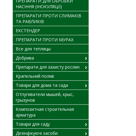
ПРЕПАРАТИ ДЛЯ ОБРОБКИ
НАСІННЯ (ІНОКУЛЯЦІЇ)
ПРЕПАРАТИ ПРОТИ СЛИМАКІВ
ТА РАВЛИКІВ
ЕКСТЕНДЕР
ПРЕПАРАТИ ПРОТИ МУРАХ
Все для теплицы
Добрива
Препарати для захисту рослин
Крапельний полив
Товари для дома та сада
Отпугиватели мышей, крыс,
грызунов
Композитная строительная
арматура
Товари для саду
Дезінфікуючі засоби