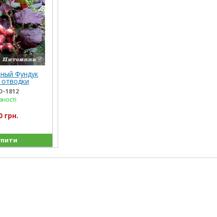
ный Фундук
 отводки
D-1812
вності
0 грн.
пити