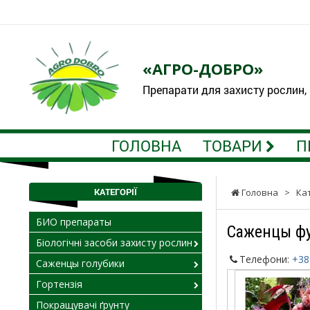
«АГРО-ДОБРО»
Препарати для захисту рослин,
ГОЛОВНА
ТОВАРИ
П
КАТЕГОРІЇ
Головна
>
Ка
БИО препараты
Саженцы фу
Біологічні засоби захисту рослин
Телефони:
+38
Саженцы голубики
Гортензія
Покращувачі ґрунту