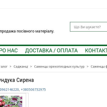
 продажа посівного матеріалу.
РО НАС
ДОСТАВКА / ОПЛАТА
КОНТАК
талог
>
Саджанці
>
Саженцы орехоплодных культур
>
Саженцы 
ндука Сирена
0962146220
,
+380506732975