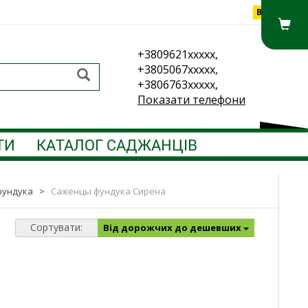
Вхід
+3809621xxxxx,
+3805067xxxxx,
+3806763xxxxx,
Показати телефони
ТИ
КАТАЛОГ САДЖАНЦІВ
фундука
>
Саженцы фундука Сирена
Сортувати:
Від дорожчих до дешевших