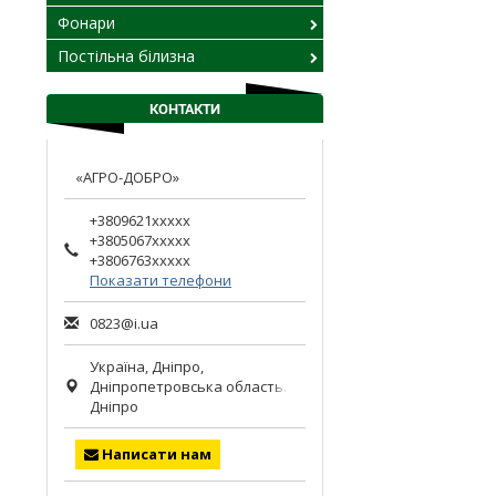
Фонари
Постільна білизна
КОНТАКТИ
«АГРО-ДОБРО»
+3809621xxxxx
+3805067xxxxx
+3806763xxxxx
Показати телефони
0823@i.ua
Україна,
Дніпро
,
Дніпропетровська область.
Дніпро
Написати нам