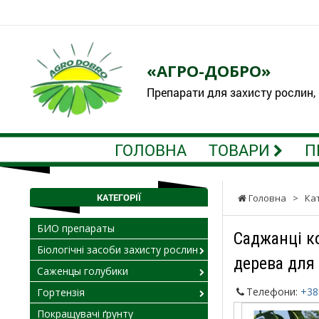
«АГРО-ДОБРО»
Препарати для захисту рослин,
ГОЛОВНА
ТОВАРИ
П
КАТЕГОРІЇ
Головна
>
Ка
БИО препараты
Саджанці к
Біологічні засоби захисту рослин
дерева для
Саженцы голубики
Телефони:
+38
Гортензія
Покращувачі ґрунту