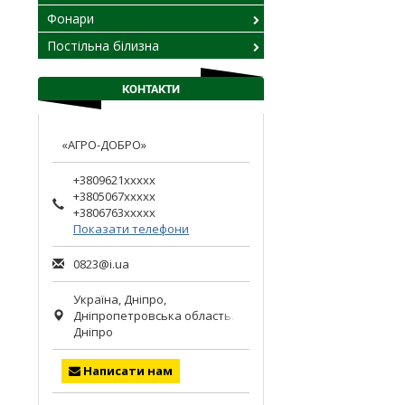
Фонари
Постільна білизна
КОНТАКТИ
«АГРО-ДОБРО»
+3809621xxxxx
+3805067xxxxx
+3806763xxxxx
Показати телефони
0823@i.ua
Україна,
Дніпро
,
Дніпропетровська область.
Дніпро
Написати нам