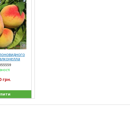
лоновидного
алконелла
055559
вності
0 грн.
пити