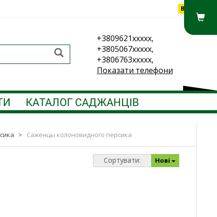
Вхід
+3809621xxxxx,
+3805067xxxxx,
+3806763xxxxx,
Показати телефони
ТИ
КАТАЛОГ САДЖАНЦІВ
сика
>
Саженцы колоновидного персика
Сортувати:
Нові