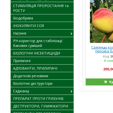
СТИМУЛЯЦІЯ ПРОРОСТАННЯ та
РОСТУ
Біодобрива
ІНОКУЛЯНТИ СОЯ
Насіння
PH-коректор для стабілізації
бакових сумішей.
Саженцы ко
персика Б
БІОЛОГІЧНІ ІНСЕКТИЦИДИ
Код:
3
Прилипачі
В ная
АД’ЮВАНТИ, ПРИЛИПАЧІ
200,0
Додаткові речовини
Ку
Біологічні деструктори
Саджанці
ПРЕПАРАТ ПРОТИ ГРИЗУНІВ
ДЕСТРУКТОРИ, ГУМІФІКАТОРИ