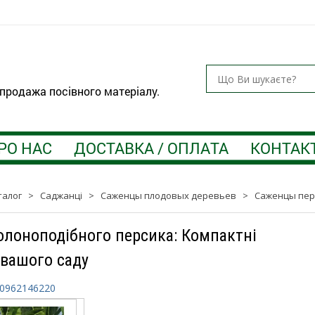
 продажа посівного матеріалу.
РО НАС
ДОСТАВКА / ОПЛАТА
КОНТАК
талог
>
Саджанці
>
Саженцы плодовых деревьев
>
Саженцы пер
олоноподібного персика: Компактні
 вашого саду
0962146220