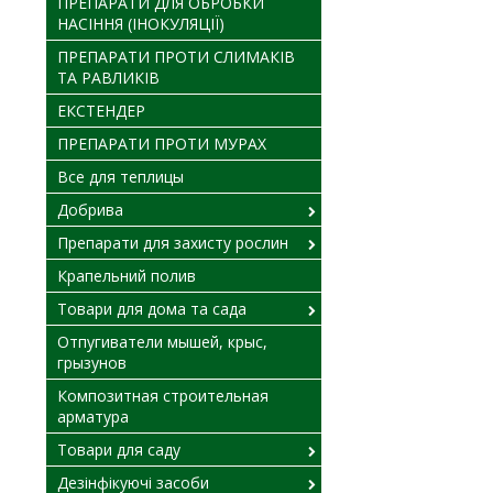
ПРЕПАРАТИ ДЛЯ ОБРОБКИ
НАСІННЯ (ІНОКУЛЯЦІЇ)
ПРЕПАРАТИ ПРОТИ СЛИМАКІВ
ТА РАВЛИКІВ
ЕКСТЕНДЕР
ПРЕПАРАТИ ПРОТИ МУРАХ
Все для теплицы
Добрива
Препарати для захисту рослин
Крапельний полив
Товари для дома та сада
Отпугиватели мышей, крыс,
грызунов
Композитная строительная
арматура
Товари для саду
Дезінфікуючі засоби