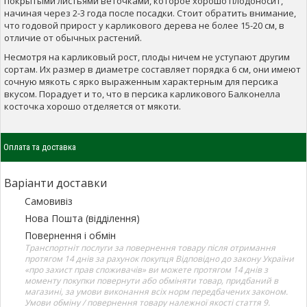
покрытыми листьями веточками, которое хорошо плодоносит,
начиная через 2-3 года после посадки. Стоит обратить внимание,
что годовой прирост у карликового дерева не более 15-20 см, в
отличие от обычных растений.
Несмотря на карликовый рост, плоды ничем не уступают другим
сортам. Их размер в диаметре составляет порядка 6 см, они имеют
сочную мякоть с ярко выраженным характерным для персика
вкусом. Порадует и то, что в персика карликового Балконелла
косточка хорошо отделяется от мякоти.
Оплата та доставка
Варіанти доставки
Самовивіз
Нова Пошта (відділення)
Повернення і обмін
Транспортніт послуги за повернення товару після отримання
протягом 14 днів за рахунок покупця Відповідно до закону України
«про захист прав споживачів» ви можете протягом 14 днів з
моменту покупки повернути або обміняти товар, придбаний в
магазині, за умови виконання всіх норм передбачених законом.
Умови обміну / повернення товару належної якості стаття 9.