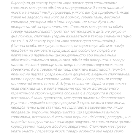
Відповідно до закону України «про захист прав споживачів»:
споживач має право обміняти непродовольчий товар належної
якості на аналогічний у продавця, у якого він був придбаний, якщо
товар не задовольнив його за формою, габаритами, фасоном,
кольором, розміром або з інших причин не може бути ним
використаний за призначенням. Споживач має право на обмін
товару належної якості протягом чотирнадцяти днів, не рахуючи
дня покупки. споживач (термін вживається в такому значенні згідно
статті 1. п.22 закону України «про захист прав споживачів») –
фізична особа, яка купує, замовляє, використовує або має намір
придбати чи замовити продукцію для особистих потреб, не
пов’язаних з підприємницькою діяльністю або виконанням
обов’язків найманого працівника. обмін або повернення товару
належної якості провадиться: якщо не використовувався; якщо
збережено його товарний вигляд, споживчі властивості, пломби,
ярлики; на підставі розрахунковий документ, виданий споживачеві
разом з проданим товаром. умови обміну / повернення товару
неналежної якості стаття 8. Згідно із законом України «про захист
прав споживачів»: в разі виявлення протягом встановленого
гарантійного строку недоліків споживач, в порядку та в строки,
встановлені законодавством, має право вимагати безоплатного
усунення недоліків товару в розумний строк. вимоги споживача,
передбачених цією статтею, не підлягають задоволенню, якщо
продавець, виробник (підприємство, що задовольняє вимоги
споживача, встановлені частиною першою цієї статті) доведуть, що
недоліки товару виникли внаслідок порушення споживачем правил
користування товаром або його зберігання. Споживач має право
брати участь у перевірці якості товару особисто або через свого