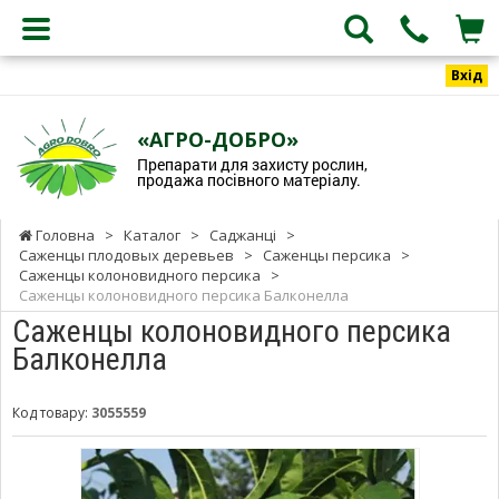
Вхід
«АГРО-ДОБРО»
Препарати для захисту рослин,
продажа посівного матеріалу.
Головна
>
Каталог
>
Саджанці
>
Саженцы плодовых деревьев
>
Саженцы персика
>
Саженцы колоновидного персика
>
Саженцы колоновидного персика Балконелла
Саженцы колоновидного персика
Балконелла
Код товару:
3055559