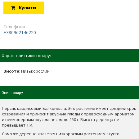
Купити
Телефони:
+380962146220
Характеристики товару:
Висота
:
Низькорослий
Опис товару
Персик карликовый Балконелла. Это растение имеет средний срок
созревания и приносит вкусные плоды с превосходным ароматом
и неимоверным вкусом, весом до 150 г. Высота деревца не
превышает 1 м.
Само же деревцо является низкорослым растением с густо