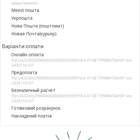
представника.
Meest пошта
Укрпошта
Нова Пошта (поштомат)
Новая Почта(курьер)
Варіанти оплати
Онлайн оплата
Р/р UA223052990000026005050559918 в АТ КБ "ПРИВАТБАНК" іпн
2434116107
Предоплата
Р/р UA223052990000026005050559918 в АТ КБ "ПРИВАТБАНК" іпн
2434116107
Безналичный расчёт
Р/р UA223052990000026005050559918 в АТ КБ "ПРИВАТБАНК" іпн
2434116107
Готівковий розрахунок
Накладений платіж