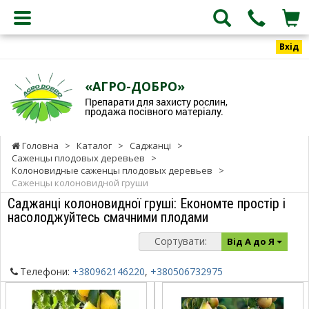
Вхід
«АГРО-ДОБРО»
Препарати для захисту рослин,
продажа посівного матеріалу.
Головна
>
Каталог
>
Саджанці
>
Саженцы плодовых деревьев
>
Колоновидные саженцы плодовых деревьев
>
Саженцы колоновидной груши
Саджанці колоновидної груші: Економте простір і
насолоджуйтесь смачними плодами
Сортувати:
Від А до Я
Телефони:
+380962146220
,
+380506732975