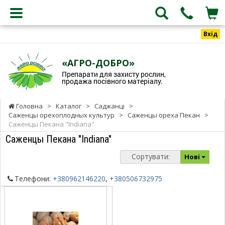
Вхід
«АГРО-ДОБРО»
Препарати для захисту рослин,
продажа посівного матеріалу.
Головна
>
Каталог
>
Саджанці
>
Саженцы орехоплодных культур
>
Саженцы ореха Пекан
>
Саженцы Пекана "Indiana"
Саженцы Пекана "Indiana"
Сортувати:
Нові
Телефони:
+380962146220
,
+380506732975