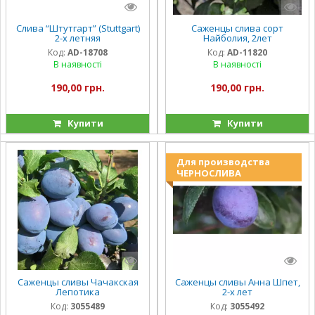
Слива “Штутгарт” (Stuttgart)
Саженцы слива сорт
2-х летняя
Найболия, 2лет
Код:
AD-18708
Код:
AD-11820
В наявності
В наявності
190,00 грн.
190,00 грн.
Купити
Купити
Для производства
ЧЕРНОСЛИВА
Саженцы сливы Чачакская
Саженцы сливы Анна Шпет,
Лепотика
2-х лет
Код:
3055489
Код:
3055492