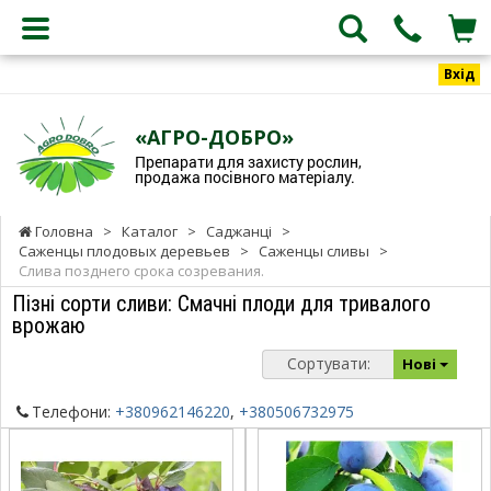
Вхід
«АГРО-ДОБРО»
Препарати для захисту рослин,
продажа посівного матеріалу.
Головна
>
Каталог
>
Саджанці
>
Саженцы плодовых деревьев
>
Саженцы сливы
>
Слива позднего срока созревания.
Пізні сорти сливи: Смачні плоди для тривалого
врожаю
Сортувати:
Нові
Телефони:
+380962146220
,
+380506732975