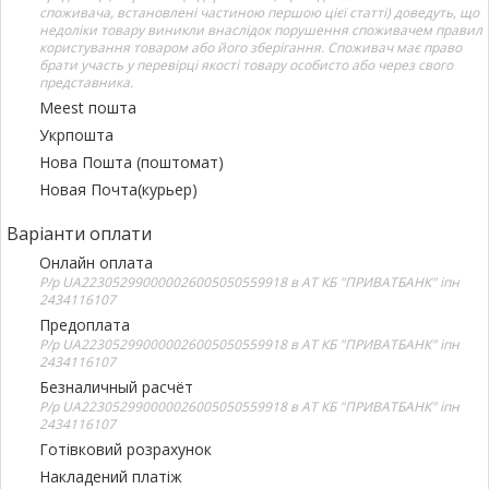
споживача, встановлені частиною першою цієї статті) доведуть, що
недоліки товару виникли внаслідок порушення споживачем правил
користування товаром або його зберігання. Споживач має право
брати участь у перевірці якості товару особисто або через свого
представника.
Meest пошта
Укрпошта
Нова Пошта (поштомат)
Новая Почта(курьер)
Варіанти оплати
Онлайн оплата
Р/р UA223052990000026005050559918 в АТ КБ "ПРИВАТБАНК" іпн
2434116107
Предоплата
Р/р UA223052990000026005050559918 в АТ КБ "ПРИВАТБАНК" іпн
2434116107
Безналичный расчёт
Р/р UA223052990000026005050559918 в АТ КБ "ПРИВАТБАНК" іпн
2434116107
Готівковий розрахунок
Накладений платіж