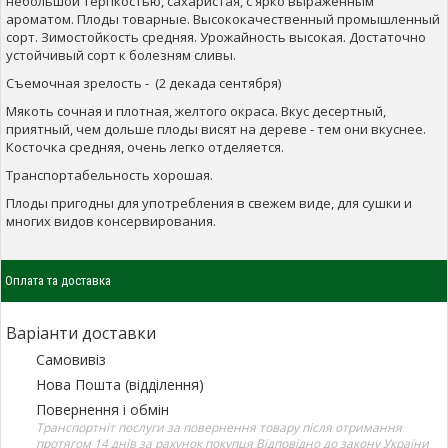
небольшой терпкостью, сахаристая, с ярко выраженным
ароматом. Плоды товарные. Высококачественный промышленный
сорт. Зимостойкость средняя. Урожайность высокая. Достаточно
устойчивый сорт к болезням сливы.
Съемочная зрелость - (2 декада сентября)
Мякоть сочная и плотная, желтого окраса. Вкус десертный,
приятный, чем дольше плоды висят на дереве - тем они вкуснее.
Косточка средняя, очень легко отделяется.
Транспортабельность хорошая.
Плоды пригодны для употребления в свежем виде, для сушки и
многих видов консервирования.
Оплата та доставка
Варіанти доставки
Самовивіз
Нова Пошта (відділення)
Повернення і обмін
Транспортніт послуги за повернення товару після отримання
протягом 14 днів за рахунок покупця Відповідно до закону України