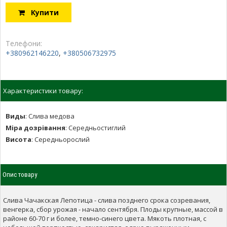
Купити
Телефони:
+380962146220
,
+380506732975
Характеристики товару:
Виды
:
Слива медова
Міра дозрівання
:
Середньостиглий
Висота
:
Середньорослий
Опис товару
Слива Чачакская Лепотица - слива позднего срока созревания,
венгерка, сбор урожая - начало сентября. Плоды крупные, массой в
районе 60-70 г и более, темно-синего цвета. Мякоть плотная, с