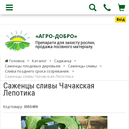
Вхід
«АГРО-ДОБРО»
Препарати для захисту рослин,
продажа посівного матеріалу.
Головна
>
Каталог
>
Саджанці
>
Саженцы плодовых деревьев
>
Саженцы сливы
>
Слива позднего срока созревания.
>
Саженцы сливы Чачакская Лепотика
Саженцы сливы Чачакская
Лепотика
Код товару:
3055489