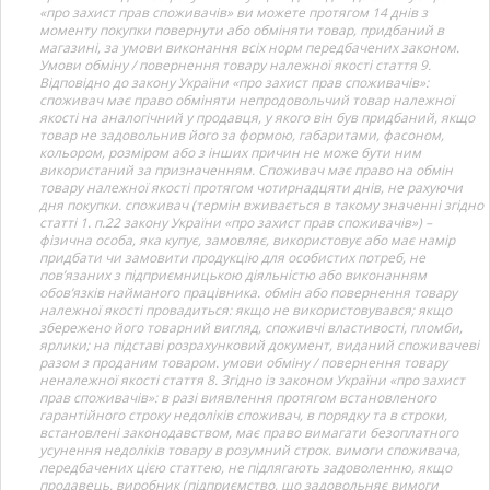
«про захист прав споживачів» ви можете протягом 14 днів з
моменту покупки повернути або обміняти товар, придбаний в
магазині, за умови виконання всіх норм передбачених законом.
Умови обміну / повернення товару належної якості стаття 9.
Відповідно до закону України «про захист прав споживачів»:
споживач має право обміняти непродовольчий товар належної
якості на аналогічний у продавця, у якого він був придбаний, якщо
товар не задовольнив його за формою, габаритами, фасоном,
кольором, розміром або з інших причин не може бути ним
використаний за призначенням. Споживач має право на обмін
товару належної якості протягом чотирнадцяти днів, не рахуючи
дня покупки. споживач (термін вживається в такому значенні згідно
статті 1. п.22 закону України «про захист прав споживачів») –
фізична особа, яка купує, замовляє, використовує або має намір
придбати чи замовити продукцію для особистих потреб, не
пов’язаних з підприємницькою діяльністю або виконанням
обов’язків найманого працівника. обмін або повернення товару
належної якості провадиться: якщо не використовувався; якщо
збережено його товарний вигляд, споживчі властивості, пломби,
ярлики; на підставі розрахунковий документ, виданий споживачеві
разом з проданим товаром. умови обміну / повернення товару
неналежної якості стаття 8. Згідно із законом України «про захист
прав споживачів»: в разі виявлення протягом встановленого
гарантійного строку недоліків споживач, в порядку та в строки,
встановлені законодавством, має право вимагати безоплатного
усунення недоліків товару в розумний строк. вимоги споживача,
передбачених цією статтею, не підлягають задоволенню, якщо
продавець, виробник (підприємство, що задовольняє вимоги