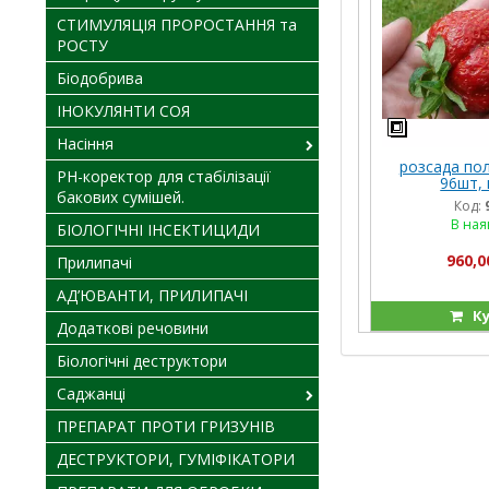
СТИМУЛЯЦІЯ ПРОРОСТАННЯ та
РОСТУ
Біодобрива
ІНОКУЛЯНТИ СОЯ
Насіння
розсада пол
PH-коректор для стабілізації
96шт, 
бакових сумішей.
Код:
В ная
БІОЛОГІЧНІ ІНСЕКТИЦИДИ
960,0
Прилипачі
АД’ЮВАНТИ, ПРИЛИПАЧІ
Ку
Додаткові речовини
Біологічні деструктори
Саджанці
ПРЕПАРАТ ПРОТИ ГРИЗУНІВ
ДЕСТРУКТОРИ, ГУМІФІКАТОРИ