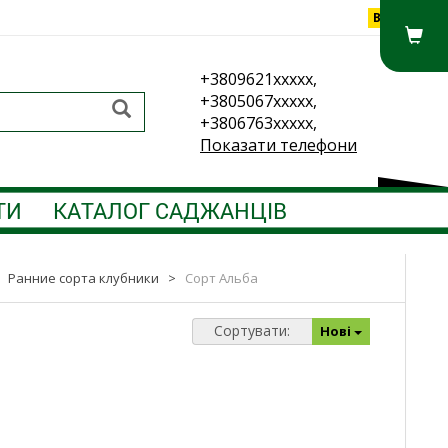
Вхід
+3809621xxxxx,
+3805067xxxxx,
+3806763xxxxx,
Показати телефони
ТИ
КАТАЛОГ САДЖАНЦІВ
>
Ранние сорта клубники
>
Сорт Альба
Сортувати:
Нові