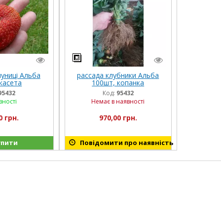
униці Альба
рассада клубники Альба
касета
100шт, копанка
95432
Код:
95432
вності
Немає в наявності
0 грн.
970,00 грн.
пити
Повідомити про наявність