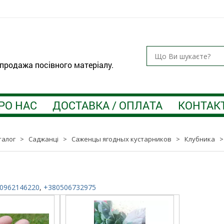
 продажа посівного матеріалу.
РО НАС
ДОСТАВКА / ОПЛАТА
КОНТАК
талог
>
Саджанці
>
Саженцы ягодных кустарников
>
Клубника
0962146220
,
+380506732975