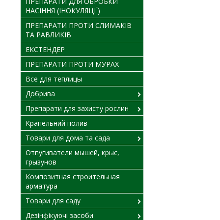
ПРЕПАРАТИ ДЛЯ ОБРОБКИ
НАСІННЯ (ІНОКУЛЯЦІЇ)
ПРЕПАРАТИ ПРОТИ СЛИМАКІВ
ТА РАВЛИКІВ
ЕКСТЕНДЕР
ПРЕПАРАТИ ПРОТИ МУРАХ
Все для теплицы
Добрива
Препарати для захисту рослин
Крапельний полив
Товари для дома та сада
Отпугиватели мышей, крыс,
грызунов
Композитная строительная
арматура
Товари для саду
Дезінфікуючі засоби