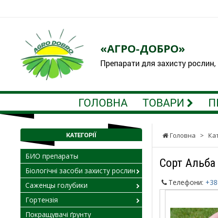
«АГРО-ДОБРО»
Препарати для захисту рослин,
ГОЛОВНА
ТОВАРИ
П
КАТЕГОРІЇ
Головна
>
Ка
БИО препараты
Сорт Альба
Біологічні засоби захисту рослин
Телефони:
+38
Саженцы голубики
Гортензія
Покращувачі ґрунту