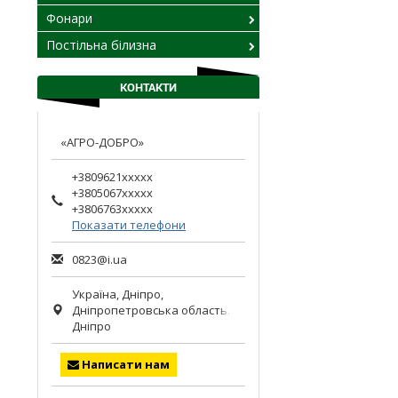
Фонари
Постільна білизна
КОНТАКТИ
«АГРО-ДОБРО»
+3809621xxxxx
+3805067xxxxx
+3806763xxxxx
Показати телефони
0823@i.ua
Україна,
Дніпро
,
Дніпропетровська область.
Дніпро
Написати нам