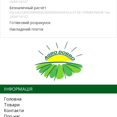
2434116107
Безналичный расчёт
Р/р UA223052990000026005050559918 в АТ КБ "ПРИВАТБАНК" іпн
2434116107
Готівковий розрахунок
Накладений платіж
ІНФОРМАЦІЯ
Головна
Товари
Контакти
Про нас