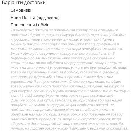
Варіанти доставки
Самовивіз
Нова Пошта (відділення)
Повернення і обмін
Транспортніт послуги за повернення товару після отримання
протягом 14 днів за рахунок покупця Відповідно до закону України
«про захист прав споживачів» ви можете протягом 14 днів з
моменту покупки повернути або обміняти товар, придбаний в
магазині, за умови виконання всіх норм передбачених законом.
Умови обміну / повернення товару належної якості стаття 9.
Відповідно до закону України «про захист прав споживачів»:
споживач має право обміняти непродовольчий товар належної
якості на аналогічний у продавця, у якого він був придбаний, якщо
товар не задовольнив його за формою, габаритами, фасоном,
кольором, розміром або з інших причин не може бути ним
використаний за призначенням. Споживач має право на обмін
товару належної якості протягом чотирнадцяти днів, не рахуючи
дня покупки. споживач (термін вживається в такому значенні згідно
статті 1. п.22 закону України «про захист прав споживачів») –
фізична особа, яка купує, замовляє, використовує або має намір
придбати чи замовити продукцію для особистих потреб, не
пов’язаних з підприємницькою діяльністю або виконанням
обов’язків найманого працівника. обмін або повернення товару
належної якості провадиться: якщо не використовувався; якщо
збережено його товарний вигляд, споживчі властивості, пломби,
ярлики; на підставі розрахунковий документ, виданий споживачеві