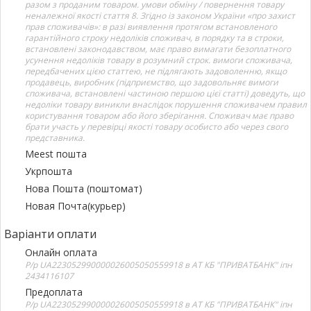
разом з проданим товаром. умови обміну / повернення товару
неналежної якості стаття 8. Згідно із законом України «про захист
прав споживачів»: в разі виявлення протягом встановленого
гарантійного строку недоліків споживач, в порядку та в строки,
встановлені законодавством, має право вимагати безоплатного
усунення недоліків товару в розумний строк. вимоги споживача,
передбачених цією статтею, не підлягають задоволенню, якщо
продавець, виробник (підприємство, що задовольняє вимоги
споживача, встановлені частиною першою цієї статті) доведуть, що
недоліки товару виникли внаслідок порушення споживачем правил
користування товаром або його зберігання. Споживач має право
брати участь у перевірці якості товару особисто або через свого
представника.
Meest пошта
Укрпошта
Нова Пошта (поштомат)
Новая Почта(курьер)
Варіанти оплати
Онлайн оплата
Р/р UA223052990000026005050559918 в АТ КБ "ПРИВАТБАНК" іпн
2434116107
Предоплата
Р/р UA223052990000026005050559918 в АТ КБ "ПРИВАТБАНК" іпн