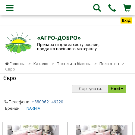
Вхід
«АГРО-ДОБРО»
Препарати для захисту рослин,
продажа посівного матеріалу.
Головна
>
Каталог
>
Постільна білизна
>
Полікотон
>
Євро
Євро
Сортувати:
Нові
Телефони:
+380962146220
Бренди:
NARNIA