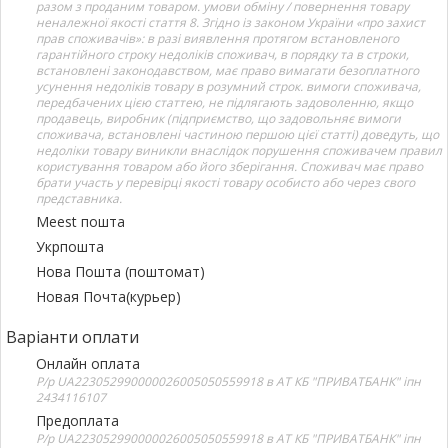
разом з проданим товаром. умови обміну / повернення товару
неналежної якості стаття 8. Згідно із законом України «про захист
прав споживачів»: в разі виявлення протягом встановленого
гарантійного строку недоліків споживач, в порядку та в строки,
встановлені законодавством, має право вимагати безоплатного
усунення недоліків товару в розумний строк. вимоги споживача,
передбачених цією статтею, не підлягають задоволенню, якщо
продавець, виробник (підприємство, що задовольняє вимоги
споживача, встановлені частиною першою цієї статті) доведуть, що
недоліки товару виникли внаслідок порушення споживачем правил
користування товаром або його зберігання. Споживач має право
брати участь у перевірці якості товару особисто або через свого
представника.
Meest пошта
Укрпошта
Нова Пошта (поштомат)
Новая Почта(курьер)
Варіанти оплати
Онлайн оплата
Р/р UA223052990000026005050559918 в АТ КБ "ПРИВАТБАНК" іпн
2434116107
Предоплата
Р/р UA223052990000026005050559918 в АТ КБ "ПРИВАТБАНК" іпн