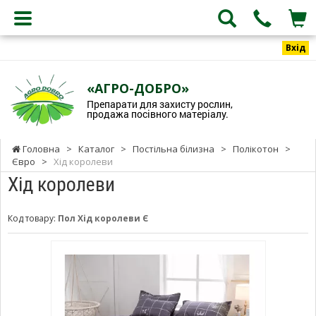
Вхід
«АГРО-ДОБРО»
Препарати для захисту рослин,
продажа посівного матеріалу.
Головна
>
Каталог
>
Постільна білизна
>
Полікотон
>
Євро
>
Хід королеви
Хід королеви
Код товару:
Пол Хід королеви Є