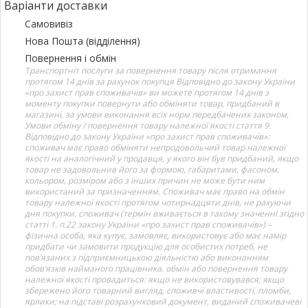
Варіанти доставки
Самовивіз
Нова Пошта (відділення)
Повернення і обмін
Транспортніт послуги за повернення товару після отримання
протягом 14 днів за рахунок покупця Відповідно до закону України
«про захист прав споживачів» ви можете протягом 14 днів з
моменту покупки повернути або обміняти товар, придбаний в
магазині, за умови виконання всіх норм передбачених законом.
Умови обміну / повернення товару належної якості стаття 9.
Відповідно до закону України «про захист прав споживачів»:
споживач має право обміняти непродовольчий товар належної
якості на аналогічний у продавця, у якого він був придбаний, якщо
товар не задовольнив його за формою, габаритами, фасоном,
кольором, розміром або з інших причин не може бути ним
використаний за призначенням. Споживач має право на обмін
товару належної якості протягом чотирнадцяти днів, не рахуючи
дня покупки. споживач (термін вживається в такому значенні згідно
статті 1. п.22 закону України «про захист прав споживачів») –
фізична особа, яка купує, замовляє, використовує або має намір
придбати чи замовити продукцію для особистих потреб, не
пов’язаних з підприємницькою діяльністю або виконанням
обов’язків найманого працівника. обмін або повернення товару
належної якості провадиться: якщо не використовувався; якщо
збережено його товарний вигляд, споживчі властивості, пломби,
ярлики; на підставі розрахунковий документ, виданий споживачеві