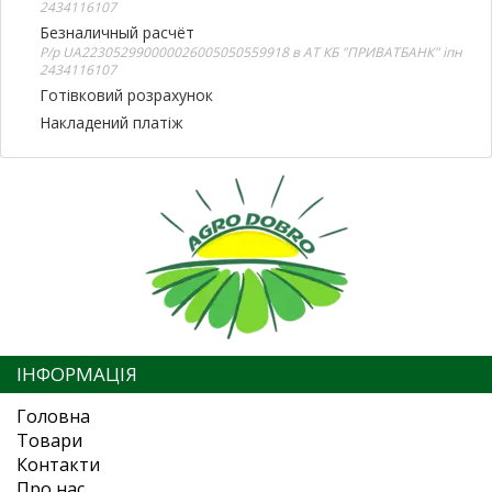
2434116107
Безналичный расчёт
Р/р UA223052990000026005050559918 в АТ КБ "ПРИВАТБАНК" іпн
2434116107
Готівковий розрахунок
Накладений платіж
ІНФОРМАЦІЯ
Головна
Товари
Контакти
Про нас