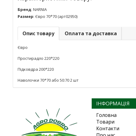
Бренд
:
NARNIA
Размер
:
Євро 70*70 (арт02950)
Опис товару
Оплата та доставка
Євро
Простирадло 220*220
Підковдра 200*220
Наволочки 70*70 або 50:70 2 шт
ІНФОРМАЦІЯ
Головна
Товари
Контакти
Про нас