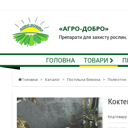
«АГРО-ДОБРО»
Препарати для захисту рослин,
ГОЛОВНА
ТОВАРИ
П
Головна
>
Каталог
>
Постільна білизна
>
Полікотон
Кокте
Код товару