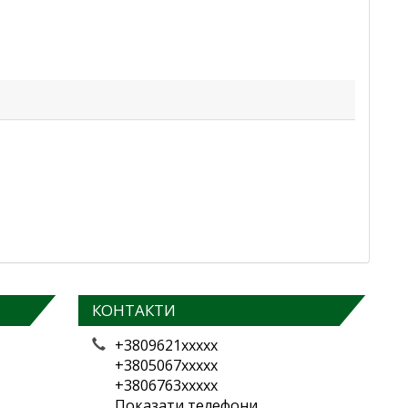
КОНТАКТИ
+3809621xxxxx
+3805067xxxxx
+3806763xxxxx
Показати телефони