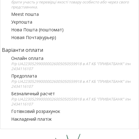
брати участь у перевірці якості товару особисто або через свого
представника.
Meest пошта
Укрпошта
Нова Пошта (поштомат)
Новая Почта(курьер)
Варіанти оплати
Онлайн оплата
Р/р UA223052990000026005050559918 в АТ КБ "ПРИВАТБАНК" іпн
2434116107
Предоплата
Р/р UA223052990000026005050559918 в АТ КБ "ПРИВАТБАНК" іпн
2434116107
Безналичный расчёт
Р/р UA223052990000026005050559918 в АТ КБ "ПРИВАТБАНК" іпн
2434116107
Готівковий розрахунок
Накладений платіж