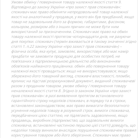
Умови обміну / повернення товару належної якості стаття 9.
Відповідно до закону України «про захист прав споживачів»:
споживач має право обміняти непродовольчий товар належної
якості на аналогічний у продавця, у якого він був придбаний, якщо
товар не задовольнив його за формою, габаритами, фасоном,
кольором, розміром або з інших причин не може бути ним
використаний за призначенням. Споживач має право на обмін
товару належної якості протягом чотирнадцяти днів, не рахуючи
дня покупки. споживач (термін вживається в такому значенні згідно
статті 1. п.22 закону України «про захист прав споживачів») –
фізична особа, яка купує, замовляє, використовує або має намір
придбати чи замовити продукцію для особистих потреб, не
пов’язаних з підприємницькою діяльністю або виконанням
обов’язків найманого працівника. обмін або повернення товару
належної якості провадиться: якщо не використовувався; якщо
збережено його товарний вигляд, споживчі властивості, пломби,
ярлики; на підставі розрахунковий документ, виданий споживачеві
разом з проданим товаром. умови обміну / повернення товару
неналежної якості стаття 8. Згідно із законом України «про захист
прав споживачів»: в разі виявлення протягом встановленого
гарантійного строку недоліків споживач, в порядку та в строки,
встановлені законодавством, має право вимагати безоплатного
усунення недоліків товару в розумний строк. вимоги споживача,
передбачених цією статтею, не підлягають задоволенню, якщо
продавець, виробник (підприємство, що задовольняє вимоги
споживача, встановлені частиною першою цієї статті) доведуть, що
недоліки товару виникли внаслідок порушення споживачем правил
користування товаром або його зберігання. Споживач має право