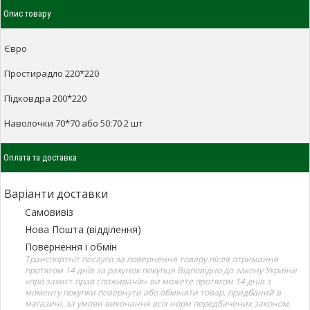
Опис товару
Євро
Простирадло 220*220
Підковдра 200*220
Наволочки 70*70 або 50:70 2 шт
Оплата та доставка
Варіанти доставки
Самовивіз
Нова Пошта (відділення)
Повернення і обмін
Транспортніт послуги за повернення товару після отримання
протягом 14 днів за рахунок покупця Відповідно до закону України
«про захист прав споживачів» ви можете протягом 14 днів з
моменту покупки повернути або обміняти товар, придбаний в
магазині, за умови виконання всіх норм передбачених законом.