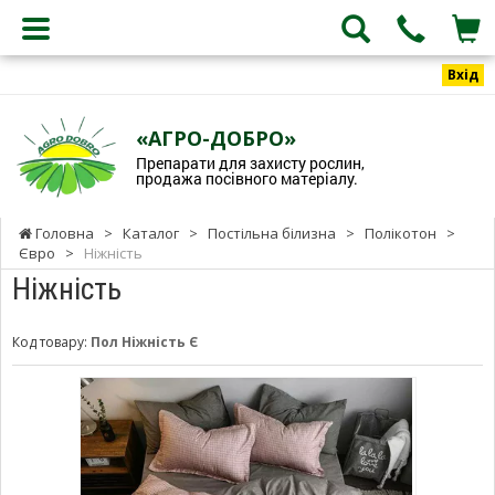
Вхід
«АГРО-ДОБРО»
Препарати для захисту рослин,
продажа посівного матеріалу.
Головна
>
Каталог
>
Постільна білизна
>
Полікотон
>
Євро
>
Ніжність
Ніжність
Код товару:
Пол Ніжність Є