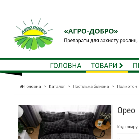
«АГРО-ДОБРО»
Препарати для захисту рослин,
ГОЛОВНА
ТОВАРИ
П
Головна
>
Каталог
>
Постільна білизна
>
Полікотон
Орео
Код товару