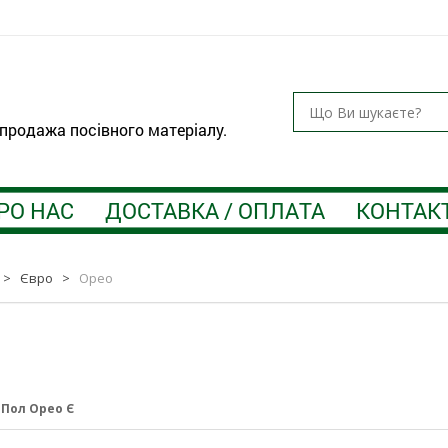
 продажа посівного матеріалу.
РО НАС
ДОСТАВКА / ОПЛАТА
КОНТАК
>
Євро
>
Орео
:
Пол Орео Є