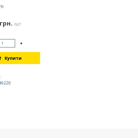
:
ті
 грн.
/шт
+
Купити
:
46220