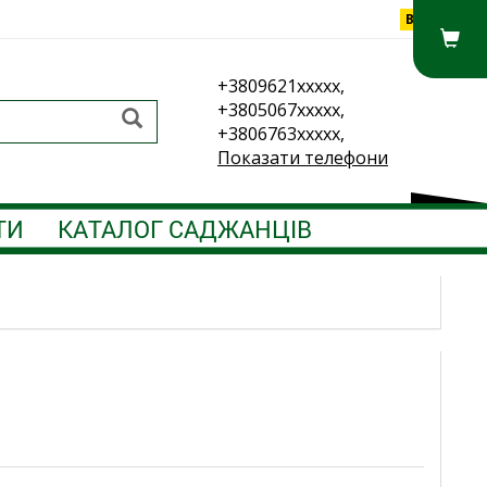
Вхід
+3809621xxxxx,
+3805067xxxxx,
+3806763xxxxx,
Показати телефони
ТИ
КАТАЛОГ САДЖАНЦІВ