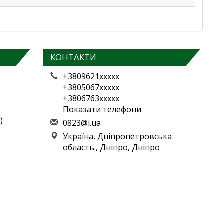
КОНТАКТИ
+3809621xxxxx
+3805067xxxxx
+3806763xxxxx
Показати телефони
)
0
823
@i.
ua
Україна, Дніпропетровська
область., Дніпро, Дніпро