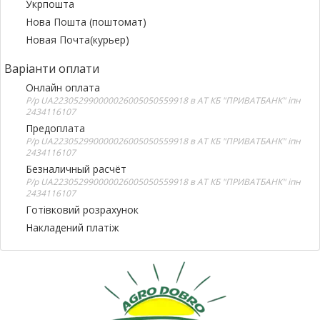
Укрпошта
Нова Пошта (поштомат)
Новая Почта(курьер)
Варіанти оплати
Онлайн оплата
Р/р UA223052990000026005050559918 в АТ КБ "ПРИВАТБАНК" іпн
2434116107
Предоплата
Р/р UA223052990000026005050559918 в АТ КБ "ПРИВАТБАНК" іпн
2434116107
Безналичный расчёт
Р/р UA223052990000026005050559918 в АТ КБ "ПРИВАТБАНК" іпн
2434116107
Готівковий розрахунок
Накладений платіж