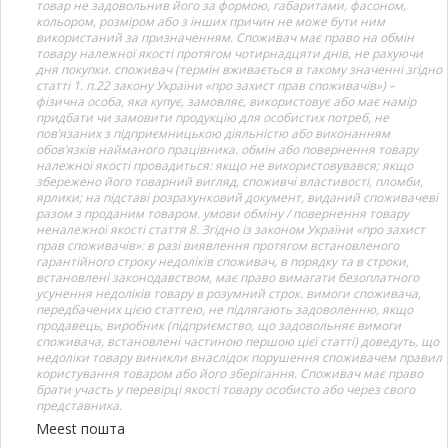
товар не задовольнив його за формою, габаритами, фасоном,
кольором, розміром або з інших причин не може бути ним
використаний за призначенням. Споживач має право на обмін
товару належної якості протягом чотирнадцяти днів, не рахуючи
дня покупки. споживач (термін вживається в такому значенні згідно
статті 1. п.22 закону України «про захист прав споживачів») –
фізична особа, яка купує, замовляє, використовує або має намір
придбати чи замовити продукцію для особистих потреб, не
пов’язаних з підприємницькою діяльністю або виконанням
обов’язків найманого працівника. обмін або повернення товару
належної якості провадиться: якщо не використовувався; якщо
збережено його товарний вигляд, споживчі властивості, пломби,
ярлики; на підставі розрахунковий документ, виданий споживачеві
разом з проданим товаром. умови обміну / повернення товару
неналежної якості стаття 8. Згідно із законом України «про захист
прав споживачів»: в разі виявлення протягом встановленого
гарантійного строку недоліків споживач, в порядку та в строки,
встановлені законодавством, має право вимагати безоплатного
усунення недоліків товару в розумний строк. вимоги споживача,
передбачених цією статтею, не підлягають задоволенню, якщо
продавець, виробник (підприємство, що задовольняє вимоги
споживача, встановлені частиною першою цієї статті) доведуть, що
недоліки товару виникли внаслідок порушення споживачем правил
користування товаром або його зберігання. Споживач має право
брати участь у перевірці якості товару особисто або через свого
представника.
Meest пошта