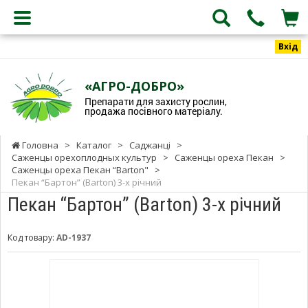
Вхід
«АГРО-ДОБРО»
Препарати для захисту рослин,
продажа посівного матеріалу.
Головна
>
Каталог
>
Саджанці
>
Саженцы орехоплодных культур
>
Саженцы ореха Пекан
>
Саженцы ореха Пекан “Barton"
>
Пекан “Бартон” (Barton) 3-х річний
Пекан “Бартон” (Barton) 3-х річний
Код товару:
AD-1937