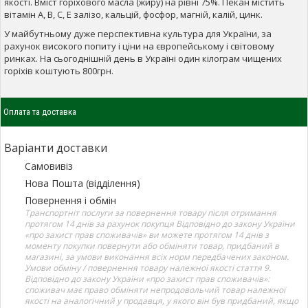
якості. Вміст горіхового масла (жиру) на рівні 75%. Пекан містить
вітамін A, B, C, E залізо, кальцій, фосфор, магній, калій, цинк.
У майбутньому дуже перспективна культура для України, за
рахунок високого попиту і ціни на європейському і світовому
ринках. На сьогоднішній день в Україні один кілограм чищених
горіхів коштують 800грн.
Оплата та доставка
Варіанти доставки
Самовивіз
Нова Пошта (відділення)
Повернення і обмін
Транспортніт послуги за повернення товару після отримання
протягом 14 днів за рахунок покупця Відповідно до закону України
«про захист прав споживачів» ви можете протягом 14 днів з
моменту покупки повернути або обміняти товар, придбаний в
магазині, за умови виконання всіх норм передбачених законом.
Умови обміну / повернення товару належної якості стаття 9.
Відповідно до закону України «про захист прав споживачів»:
споживач має право обміняти непродовольчий товар належної
якості на аналогічний у продавця, у якого він був придбаний, якщо