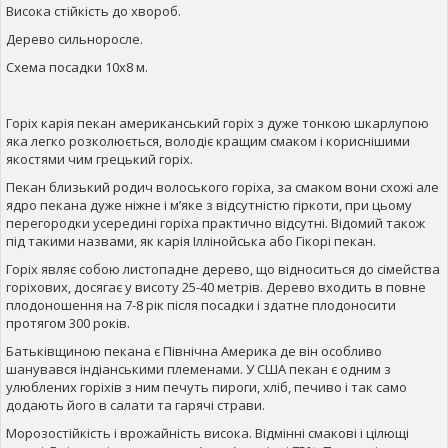
Висока стійкість до хвороб.
Дерево сильноросле.
Схема посадки 10х8 м.
Горіх карія пекан американський горіх з дуже тонкою шкарлупою
яка легко розколюється, володіє кращим смаком і кориснішими
якостями чим грецький горіх.
Пекан близький родич волоського горіха, за смаком вони схожі але
ядро пекана дуже ніжне і м’яке з відсутністю гіркоти, при цьому
перегородки усередині горіха практично відсутні. Відомий також
під такими назвами, як карія Іллінойська або Гікорі пекан.
Горіх являє собою листопадне дерево, що відноситься до сімейства
горіхових, досягає у висоту 25-40 метрів. Дерево входить в повне
плодоношення на 7-8 рік після посадки і здатне плодоносити
протягом 300 років.
Батьківщиною пекана є Північна Америка де він особливо
шанувався індіанськими племенами. У США пекан є одним з
улюблених горіхів з ним печуть пироги, хліб, печиво і так само
додають його в салати та гарячі страви.
Морозостійкість і врожайність висока. Відмінні смакові і цілющі