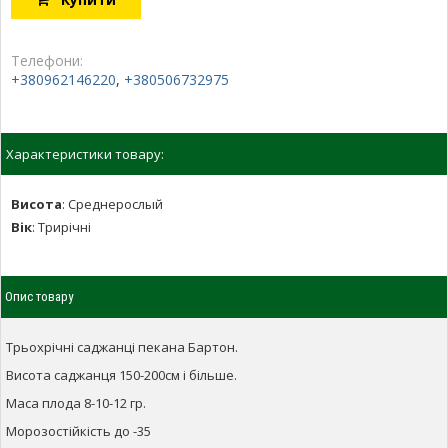
Телефони:
+380962146220
,
+380506732975
Характеристики товару:
Висота
:
Среднерослый
Вік
:
Трирічні
Опис товару
Трьохрічні саджанці пекана Бартон.
Висота саджанця 150-200см і більше.
Маса плода 8-10-12 гр.
Морозостійкість до -35