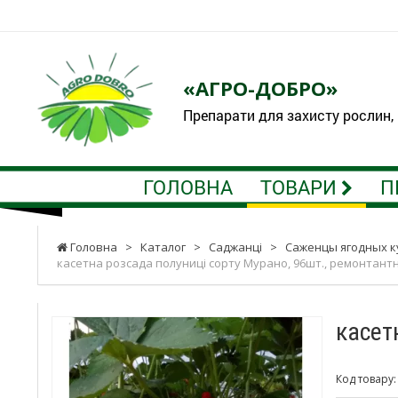
«АГРО-ДОБРО»
Препарати для захисту рослин,
ГОЛОВНА
ТОВАРИ
П
Головна
>
Каталог
>
Саджанці
>
Саженцы ягодных к
касетна розсада полуниці сорту Мурано, 96шт., ремонтант
касет
Код товару