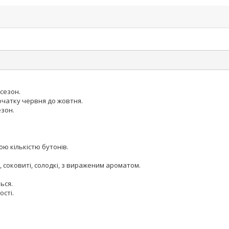
сезон.
очатку червня до жовтня.
езон.
ою кількістю бутонів.
і, соковиті, солодкі, з вираженим ароматом.
ься.
ості.