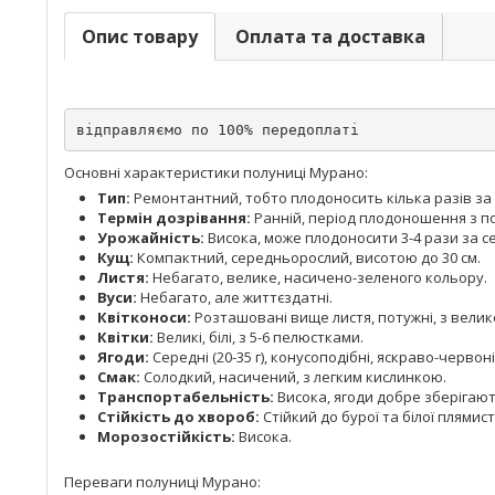
Опис товару
Оплата та доставка
відправляємо по 100% передоплаті
Основні характеристики полуниці Мурано:
Тип:
Ремонтантний, тобто плодоносить кілька разів за 
Термін дозрівання:
Ранній, період плодоношення з п
Урожайність:
Висока, може плодоносити 3-4 рази за с
Кущ:
Компактний, середньорослий, висотою до 30 см.
Листя:
Небагато, велике, насичено-зеленого кольору.
Вуси:
Небагато, але життєздатні.
Квітконоси:
Розташовані вище листя, потужні, з велик
Квітки:
Великі, білі, з 5-6 пелюстками.
Ягоди:
Середні (20-35 г), конусоподібні, яскраво-червон
Смак:
Солодкий, насичений, з легким кислинкою.
Транспортабельність:
Висока, ягоди добре зберігают
Стійкість до хвороб:
Стійкий до бурої та білої плямист
Морозостійкість:
Висока.
Переваги полуниці Мурано: