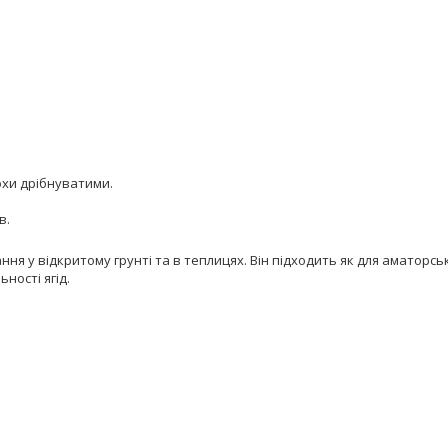
охи дрібнуватими.
в.
ня у відкритому грунті та в теплицях.
Він підходить як для аматорсь
ності ягід.