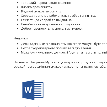
Тривалий період плодоношення.
Висока врожайність.
Відмінні смакові якості ягід.
Хороша транспортабельність та зберігання ягід.
Стійкість до хвороб та шкідників.
Невибагливість до умов вирощування.
Добре переносить як спеку, так і морози.
Недоліки:
Деякі садівники відзначають, що ягоди можуть бути тр
Потребує регулярного поливу та підживлення.
Може бути чутливою до якості ґрунту та частоти поливі
Висновок: Полуниця Мурано - це чудовий сорт для вирощуван
врожайності, відмінним смаковим якостям та транспортабель