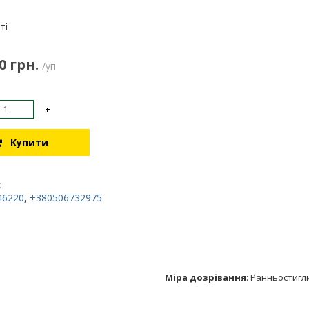
:
ті
0 грн.
/уп
+
Купити
:
46220
,
+380506732975
Міра дозрівання
:
Ранньостигл