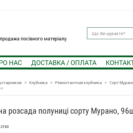
 продажа посівного матеріалу.
РО НАС
ДОСТАВКА / ОПЛАТА
КОНТАК
устарников
>
Клубника
>
Ремонтантная клубника
>
Сорт Муран
на
на розсада полуниці сорту Мурано, 96
:
2160