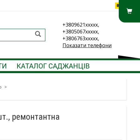
Вхід
+3809621xxxxx,
+3805067xxxxx,
+3806763xxxxx,
Показати телефони
ТИ
КАТАЛОГ САДЖАНЦІВ
о
>
шт., ремонтантна