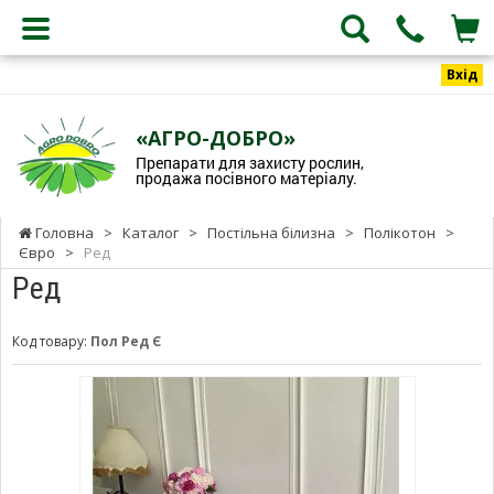
Вхід
«АГРО-ДОБРО»
Препарати для захисту рослин,
продажа посівного матеріалу.
Головна
>
Каталог
>
Постільна білизна
>
Полікотон
>
Євро
>
Ред
Ред
Код товару:
Пол Ред Є