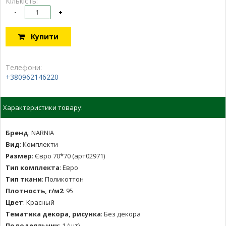
Кількість:
-
+
Купити
Телефони:
+380962146220
Характеристики товару:
Бренд
:
NARNIA
Вид
:
Комплекти
Размер
:
Євро 70*70 (арт02971)
Тип комплекта
:
Евро
Тип ткани
:
Поликоттон
Плотность, г/м2
:
95
Цвет
:
Красный
Тематика декора, рисунка
:
Без декора
Пододеяльник
:
1 (шт)