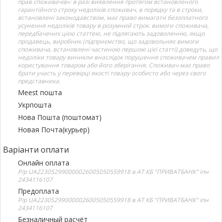
прав споживачів»: в разі виявлення протягом встановленого
гарантійного строку недоліків споживач, в порядку та в строки,
встановлені законодавством, має право вимагати безоплатного
усунення недоліків товару в розумний строк. вимоги споживача,
передбачених цією статтею, не підлягають задоволенню, якщо
продавець, виробник (підприємство, що задовольняє вимоги
споживача, встановлені частиною першою цієї статті) доведуть, що
недоліки товару виникли внаслідок порушення споживачем правил
користування товаром або його зберігання. Споживач має право
брати участь у перевірці якості товару особисто або через свого
представника.
Meest пошта
Укрпошта
Нова Пошта (поштомат)
Новая Почта(курьер)
Варіанти оплати
Онлайн оплата
Р/р UA223052990000026005050559918 в АТ КБ "ПРИВАТБАНК" іпн
2434116107
Предоплата
Р/р UA223052990000026005050559918 в АТ КБ "ПРИВАТБАНК" іпн
2434116107
Безналичный расчёт