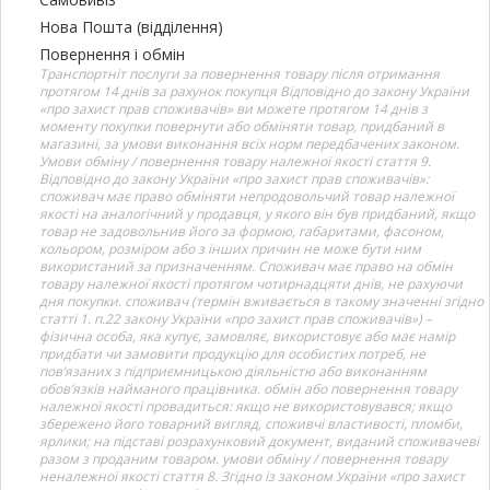
Нова Пошта (відділення)
Повернення і обмін
Транспортніт послуги за повернення товару після отримання
протягом 14 днів за рахунок покупця Відповідно до закону України
«про захист прав споживачів» ви можете протягом 14 днів з
моменту покупки повернути або обміняти товар, придбаний в
магазині, за умови виконання всіх норм передбачених законом.
Умови обміну / повернення товару належної якості стаття 9.
Відповідно до закону України «про захист прав споживачів»:
споживач має право обміняти непродовольчий товар належної
якості на аналогічний у продавця, у якого він був придбаний, якщо
товар не задовольнив його за формою, габаритами, фасоном,
кольором, розміром або з інших причин не може бути ним
використаний за призначенням. Споживач має право на обмін
товару належної якості протягом чотирнадцяти днів, не рахуючи
дня покупки. споживач (термін вживається в такому значенні згідно
статті 1. п.22 закону України «про захист прав споживачів») –
фізична особа, яка купує, замовляє, використовує або має намір
придбати чи замовити продукцію для особистих потреб, не
пов’язаних з підприємницькою діяльністю або виконанням
обов’язків найманого працівника. обмін або повернення товару
належної якості провадиться: якщо не використовувався; якщо
збережено його товарний вигляд, споживчі властивості, пломби,
ярлики; на підставі розрахунковий документ, виданий споживачеві
разом з проданим товаром. умови обміну / повернення товару
неналежної якості стаття 8. Згідно із законом України «про захист