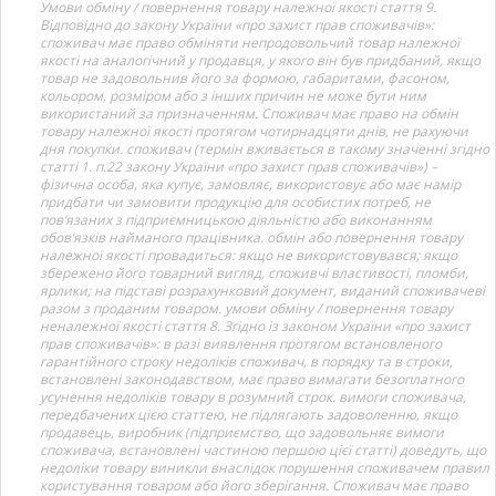
Умови обміну / повернення товару належної якості стаття 9.
Відповідно до закону України «про захист прав споживачів»:
споживач має право обміняти непродовольчий товар належної
якості на аналогічний у продавця, у якого він був придбаний, якщо
товар не задовольнив його за формою, габаритами, фасоном,
кольором, розміром або з інших причин не може бути ним
використаний за призначенням. Споживач має право на обмін
товару належної якості протягом чотирнадцяти днів, не рахуючи
дня покупки. споживач (термін вживається в такому значенні згідно
статті 1. п.22 закону України «про захист прав споживачів») –
фізична особа, яка купує, замовляє, використовує або має намір
придбати чи замовити продукцію для особистих потреб, не
пов’язаних з підприємницькою діяльністю або виконанням
обов’язків найманого працівника. обмін або повернення товару
належної якості провадиться: якщо не використовувався; якщо
збережено його товарний вигляд, споживчі властивості, пломби,
ярлики; на підставі розрахунковий документ, виданий споживачеві
разом з проданим товаром. умови обміну / повернення товару
неналежної якості стаття 8. Згідно із законом України «про захист
прав споживачів»: в разі виявлення протягом встановленого
гарантійного строку недоліків споживач, в порядку та в строки,
встановлені законодавством, має право вимагати безоплатного
усунення недоліків товару в розумний строк. вимоги споживача,
передбачених цією статтею, не підлягають задоволенню, якщо
продавець, виробник (підприємство, що задовольняє вимоги
споживача, встановлені частиною першою цієї статті) доведуть, що
недоліки товару виникли внаслідок порушення споживачем правил
користування товаром або його зберігання. Споживач має право