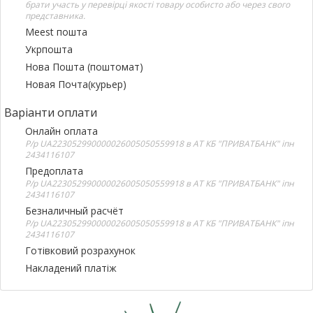
брати участь у перевірці якості товару особисто або через свого
представника.
Meest пошта
Укрпошта
Нова Пошта (поштомат)
Новая Почта(курьер)
Варіанти оплати
Онлайн оплата
Р/р UA223052990000026005050559918 в АТ КБ "ПРИВАТБАНК" іпн
2434116107
Предоплата
Р/р UA223052990000026005050559918 в АТ КБ "ПРИВАТБАНК" іпн
2434116107
Безналичный расчёт
Р/р UA223052990000026005050559918 в АТ КБ "ПРИВАТБАНК" іпн
2434116107
Готівковий розрахунок
Накладений платіж