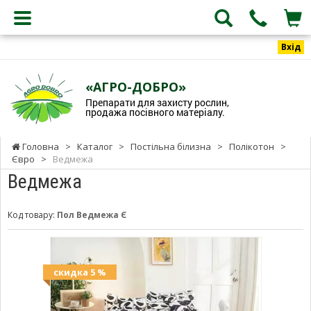
Вхід
«АГРО-ДОБРО»
Препарати для захисту рослин,
продажа посівного матеріалу.
Головна
>
Каталог
>
Постільна білизна
>
Полікотон
>
Євро
>
Ведмежа
Ведмежа
Код товару:
Пол Ведмежа Є
скидка 5 %