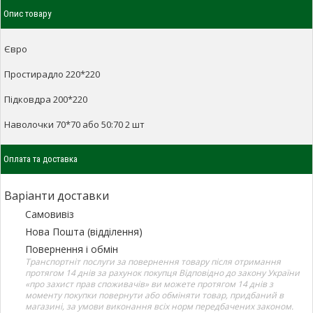
Опис товару
Євро
Простирадло 220*220
Підковдра 200*220
Наволочки 70*70 або 50:70 2 шт
Оплата та доставка
Варіанти доставки
Самовивіз
Нова Пошта (відділення)
Повернення і обмін
Транспортніт послуги за повернення товару після отримання
протягом 14 днів за рахунок покупця Відповідно до закону України
«про захист прав споживачів» ви можете протягом 14 днів з
моменту покупки повернути або обміняти товар, придбаний в
магазині, за умови виконання всіх норм передбачених законом.