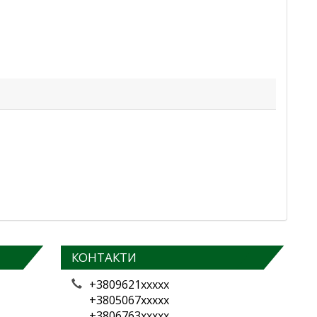
КОНТАКТИ
+3809621xxxxx
+3805067xxxxx
+3806763xxxxx