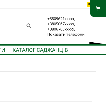
Вхід
+3809621xxxxx,
+3805067xxxxx,
+3806763xxxxx,
Показати телефони
ТИ
КАТАЛОГ САДЖАНЦІВ