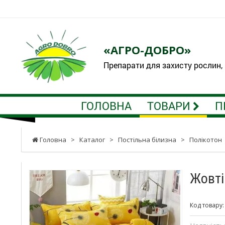
«АГРО-ДОБРО»
Препарати для захисту рослин,
ГОЛОВНА
ТОВАРИ
П
Головна
>
Каталог
>
Постільна білизна
>
Полікотон
Жовті
Код товару