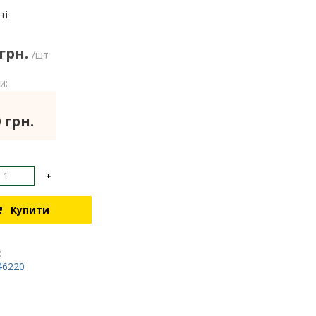
:
ті
 грн.
/шт
и:
 грн.
+
Купити
:
46220