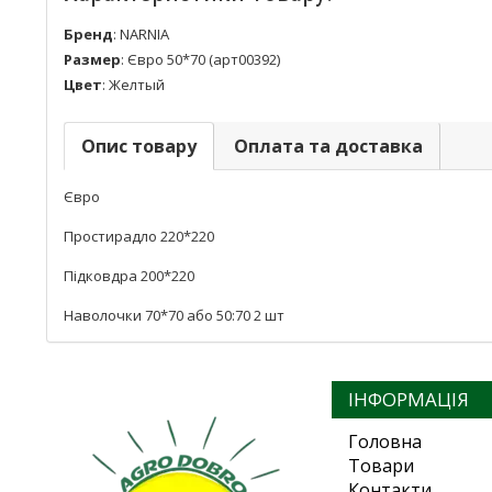
Бренд
:
NARNIA
Размер
:
Євро 50*70 (арт00392)
Цвет
:
Желтый
Опис товару
Оплата та доставка
Євро
Простирадло 220*220
Підковдра 200*220
Наволочки 70*70 або 50:70 2 шт
ІНФОРМАЦІЯ
Головна
Товари
Контакти