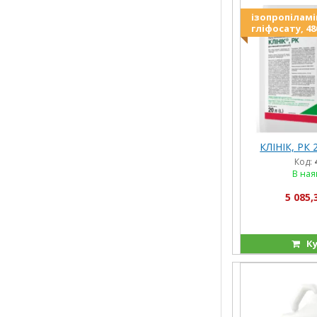
ізопропіламі
гліфосату, 48
КЛІНІК, РК 
Код:
В ная
5 085,
Ку