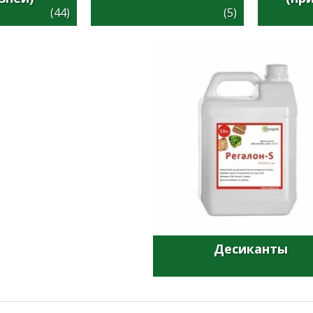
(44)
(5)
Десиканты