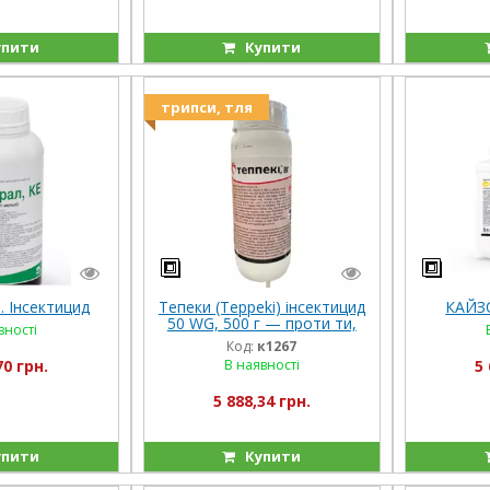
пити
Купити
трипси, тля
 Інсектицид
Тепеки (Teppeki) інсектицид
КАЙЗО
50 WG, 500 г — проти ти,
вності
білка, трипса (Самміт-Агро)
Код:
к1267
70 грн.
В наявності
5 
5 888,34 грн.
пити
Купити