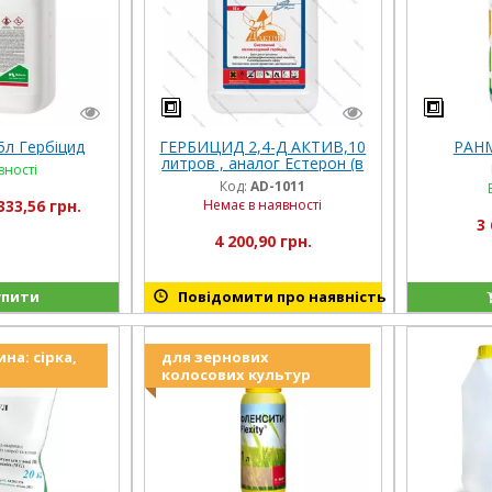
л Гербіцид
ГЕРБИЦИД 2,4-Д АКТИВ,10
РАНМ
литров , аналог Естерон (в
вності
посевах зерновых
Код:
AD-1011
колосовых культур и
333,56 грн.
Немає в наявності
кукурузы)
3 
4 200,90 грн.
пити
Повідомити про наявність
на: сірка,
для зернових
колосових культур