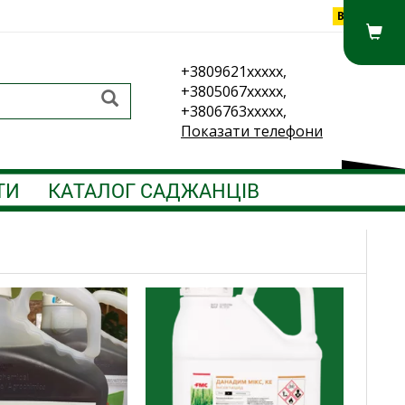
Вхід
+3809621xxxxx,
+3805067xxxxx,
+3806763xxxxx,
Показати телефони
ТИ
КАТАЛОГ САДЖАНЦІВ