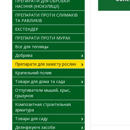
ПРЕПАРАТИ ДЛЯ ОБРОБКИ
НАСІННЯ (ІНОКУЛЯЦІЇ)
ПРЕПАРАТИ ПРОТИ СЛИМАКІВ
ТА РАВЛИКІВ
ЕКСТЕНДЕР
ПРЕПАРАТИ ПРОТИ МУРАХ
Все для теплицы
Добрива
Препарати для захисту рослин
Крапельний полив
Товари для дома та сада
Отпугиватели мышей, крыс,
грызунов
Композитная строительная
арматура
Товари для саду
Дезінфікуючі засоби