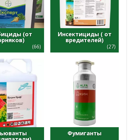
бициды (от
Инсектициды ( от
орняков)
вредителей)
(66)
(27)
ьюванты
Фумиганты
илипатели)