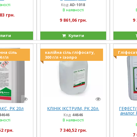
вності
Код:
AD-1018
В наявності
83 грн.
9 861,06 грн.
9 
пити
Купити
нна сіль
калійна сіль гліфосату,
Гліфосат,
4 г/л
300 г/л + ізопро
КС, РК 20л
КЛІНІК ІКСТРИМ, РК 20л.
ГЕФЕСТ(Г
аналог 
44646
Код:
44646
вності
В наявності
52 грн.
7 340,52 грн.
7 