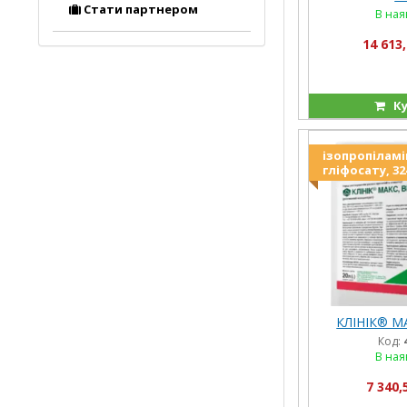
Стати партнером
В ная
14 613,
Ку
ізопропіламі
гліфосату, 32
КЛІНІК® МА
Код:
В ная
7 340,