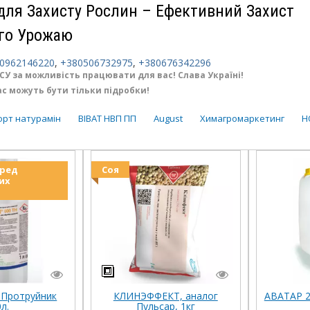
для Захисту Рослин – Ефективний Захист
го Урожаю
0962146220
,
+380506732975
,
+380676342296
У за можливість працювати для вас! Слава Україні!
ас можуть бути тільки підробки!
орт натурамін
ВІВАТ НВП ПП
August
Химагромаркетинг
Н
еред
Соя
их
 Протруйник
КЛИНЭФФЕКТ, аналог
АВАТАР 2
л.
Пульсар, 1кг