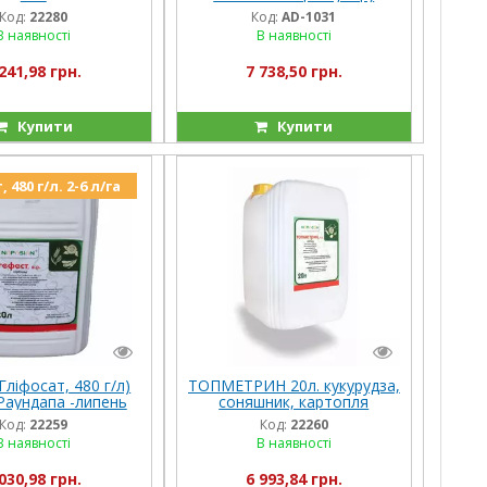
Очищает поля от осотов .
Код:
22280
Код:
AD-1031
В наявності
В наявності
241,98 грн.
7 738,50 грн.
Купити
Купити
 480 г/л. 2-6 л/га
ліфосат, 480 г/л)
ТОПМЕТРИН 20л. кукурудза,
Раундапа -липень
соняшник, картопля
Код:
22259
Код:
22260
В наявності
В наявності
030,98 грн.
6 993,84 грн.