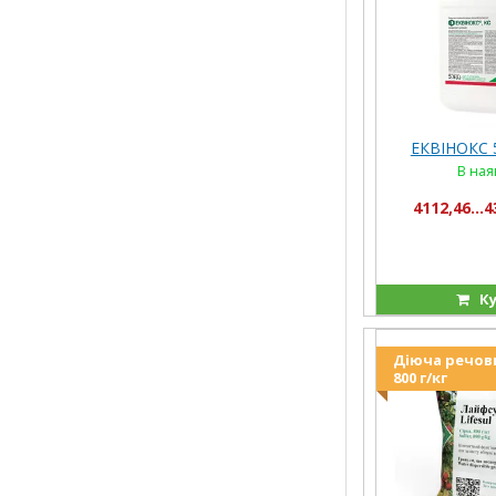
ЕКВІНОКС 5
В ная
4112,46...4
Ку
Діюча речови
800 г/кг