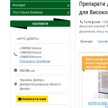
Препарати 
Фонари
для Високо
Постільна білизна
Телефони:
+38
КОНТАКТИ
Дякуємо нашим ЗС
Дешевше, ніж у н
«АГРО-ДОБРО»
Бренди:
Гринф
+3809621xxxxx
+3805067xxxxx
+3806763xxxxx
Бестселер с
Показати телефони
інсектицидн
протруйник
0823@i.ua
Україна,
Дніпро
,
Дніпропетровська область.
Дніпро
Написати нам
НУПРІД 600
10