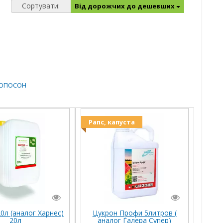
Сортувати:
Від дорожчих до дешевших
ОПОСОН
Рапс, капуста
0л (аналог Харнес)
Цукрон Профи 5литров (
20л
аналог Галера Супер)