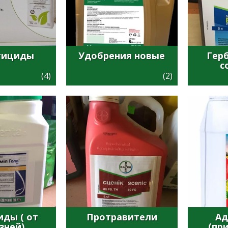
тициды
Удобрения новые
Гер
с
(4)
(2)
ды ( от
Протравители
Ад
зней)
(пр