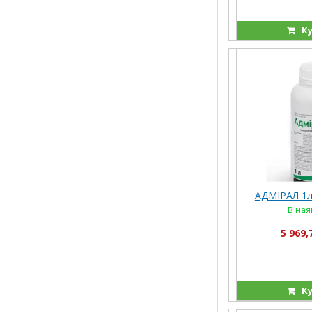
Ку
АДМІРАЛ 1л.
В ная
5 969,
Ку