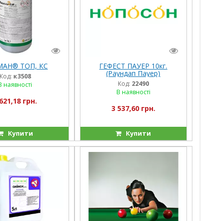
АН® ТОП, КС
ГЕФЕСТ ПАУЕР 10кг.
(Раундап Пауер)
Код:
к3508
Код:
22490
В наявності
В наявності
621,18 грн.
3 537,60 грн.
Купити
Купити