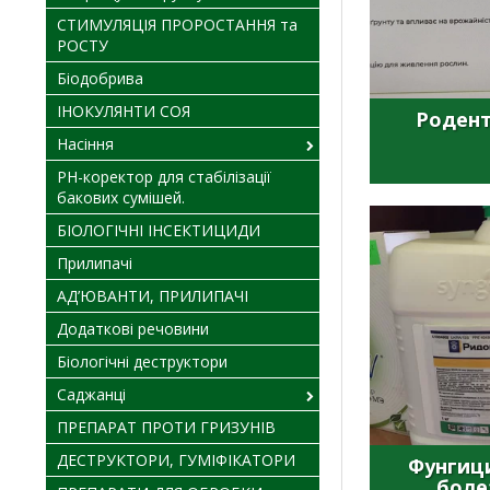
СТИМУЛЯЦІЯ ПРОРОСТАННЯ та
РОСТУ
Біодобрива
ІНОКУЛЯНТИ СОЯ
Роден
Насіння
PH-коректор для стабілізації
бакових сумішей.
БІОЛОГІЧНІ ІНСЕКТИЦИДИ
Прилипачі
АД’ЮВАНТИ, ПРИЛИПАЧІ
Додаткові речовини
Біологічні деструктори
Саджанці
ПРЕПАРАТ ПРОТИ ГРИЗУНІВ
ДЕСТРУКТОРИ, ГУМІФІКАТОРИ
Фунгици
боле