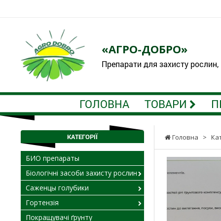
«АГРО-ДОБРО»
Препарати для захисту рослин,
ГОЛОВНА
ТОВАРИ
П
КАТЕГОРІЇ
Головна
>
Ка
БИО препараты
Біологічні засоби захисту рослин
Саженцы голубики
Гортензія
Покращувачі ґрунту