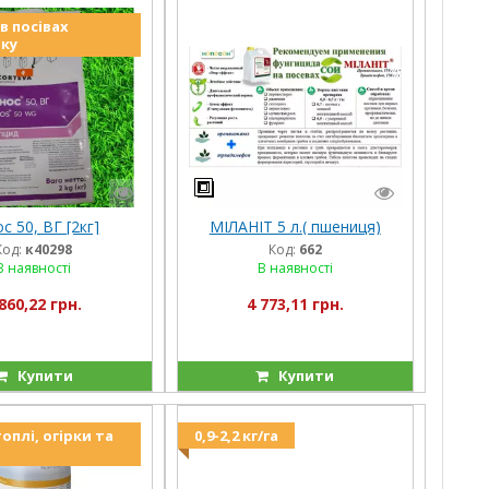
 в посівах
ку
с 50, ВГ [2кг]
МІЛАНІТ 5 л.( пшениця)
Код:
к40298
Код:
662
В наявності
В наявності
860,22 грн.
4 773,11 грн.
Купити
Купити
оплі, огірки та
0,9-2,2 кг/га